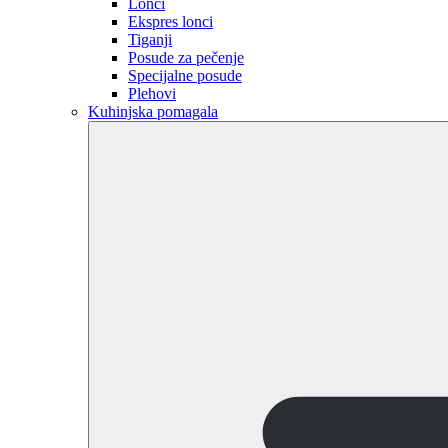
Lonci
Ekspres lonci
Tiganji
Posude za pečenje
Specijalne posude
Plehovi
Kuhinjska pomagala