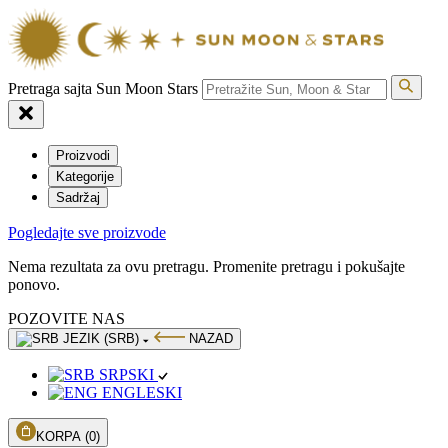
Pretraga sajta Sun Moon Stars
Proizvodi
Kategorije
Sadržaj
Pogledajte sve proizvode
Nema rezultata za ovu pretragu. Promenite pretragu i pokušajte
ponovo.
POZOVITE NAS
JEZIK (SRB)
NAZAD
SRPSKI
ENGLESKI
KORPA
(0)