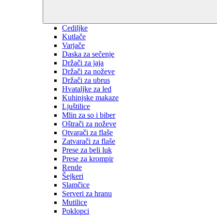
Cediljke
Kutlače
Varjače
Daska za sečenje
Držači za jaja
Držači za noževe
Držači za ubrus
Hvataljke za led
Kuhinjske makaze
Ljuštilice
Mlin za so i biber
Oštrači za noževe
Otvarači za flaše
Zatvarači za flaše
Prese za beli luk
Prese za krompir
Rende
Šejkeri
Slamčice
Serveri za hranu
Mutilice
Poklopci