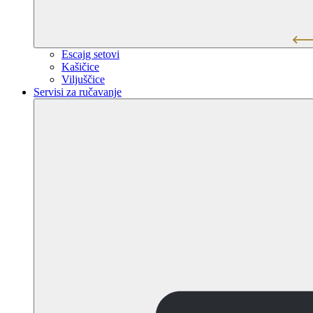
Escajg setovi
Kašičice
Viljuščice
Servisi za ručavanje