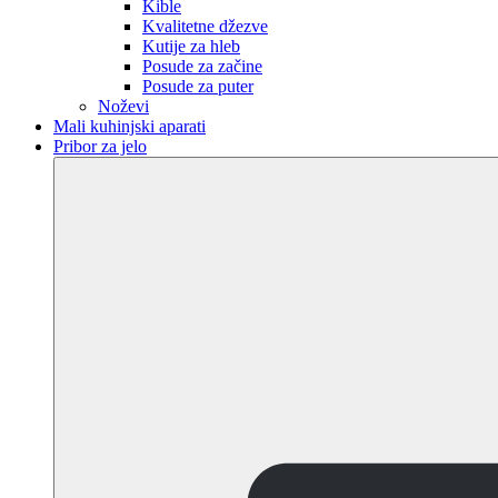
Kible
Kvalitetne džezve
Kutije za hleb
Posude za začine
Posude za puter
Noževi
Mali kuhinjski aparati
Pribor za jelo