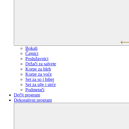
Bokali
Čajnici
Poslužavnici
Držači za salvete
Korpe za hleb
Korpe za voće
Set za so i biber
Set za ulje i sirće
Podmetači
Dečji program
Dekorativni program