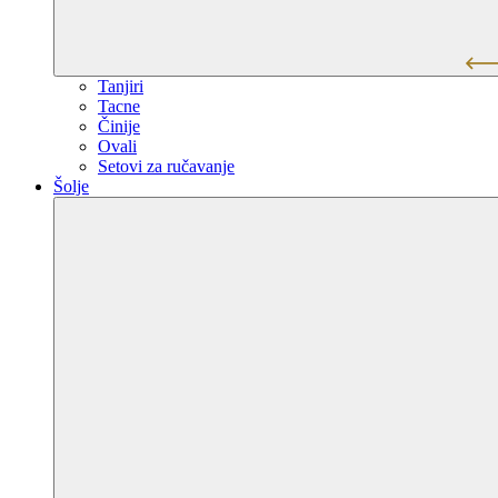
Tanjiri
Tacne
Činije
Ovali
Setovi za ručavanje
Šolje