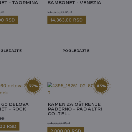
ET - TAORMINA
SAMBONET - VENEZIA
SD
24.875,00
RSD
,00
RSD
14.363,00
RSD
GLEDAJTE
POGLEDAJTE
37%
43%
 60 DELOVA
KAMEN ZA OŠTRENJE
ET - ROCK
PADERNO - PAD ALTRI
COLTELLI
SD
3.488,00
RSD
,00
RSD
2.000,00
RSD