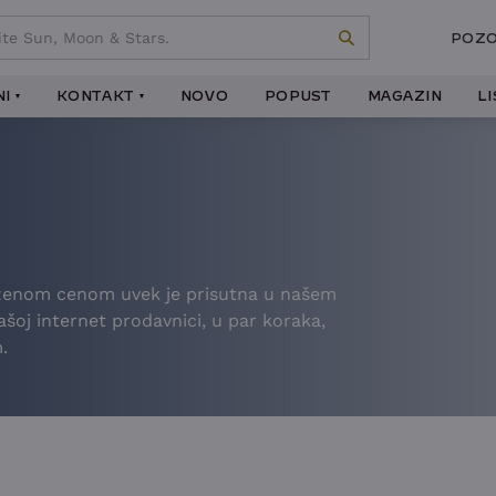
POZO
I
KONTAKT
NOVO
POPUST
MAGAZIN
L
iženom cenom uvek je prisutna u našem
našoj internet prodavnici, u par koraka,
.