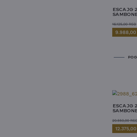
Villeroy&Boch
Posrebrenje
WMF
ESCAJG 2
SAMBONE
Tekstil
16.125,00
RSD
9.988,0
POG
ESCAJG 2
SAMBONET
20.550,00
RS
12.375,0