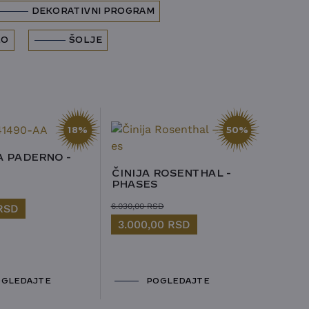
DEKORATIVNI PROGRAM
LO
ŠOLJE
18%
50%
A PADERNO -
ČINIJA ROSENTHAL -
PHASES
6.030,00
RSD
RSD
3.000,00
RSD
GLEDAJTE
POGLEDAJTE