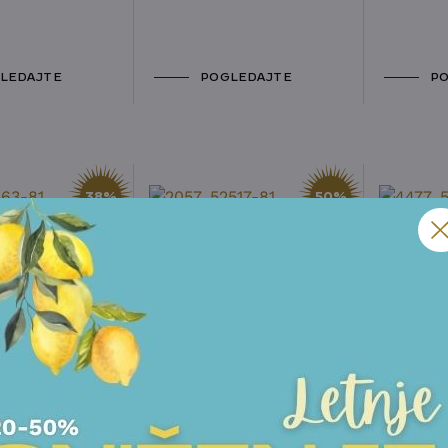
LEDAJTE
POGLEDAJTE
PO
38%
50%
4 DELA
ESCAJG 24 DELA
ESCAJG
T - ROYAL
SAMBONET - SIENA
SAMBON
24.875,00
RSD
20.500,00
R
0
RSD
12.488,00
RSD
11.238,
LEDAJTE
POGLEDAJTE
PO