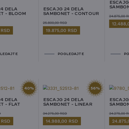
ESCAJG
SAMBON
4 DELA
ESCAJG 24 DELA
T - BLOOM
SAMBONET - CONTOUR
24.875,00
R
25.800,00
RSD
12.488
0
RSD
19.875,00
RSD
LEDAJTE
POGLEDAJTE
PO
40%
56%
4 DELA
ESCAJG 24 DELA
ESCAJG
 - FLAT
SAMBONET - LINEAR
SAMBON
D
34.275,00
RSD
34.275,00
R
0
RSD
14.988,00
RSD
24.875