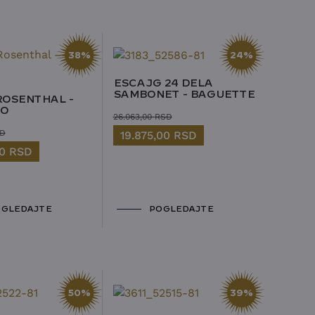
38%
24%
ESCAJG 24 DELA
SAMBONET - BAGUETTE
ROSENTHAL -
O
26.063,00
RSD
D
19.875,00
RSD
00
RSD
GLEDAJTE
POGLEDAJTE
50%
39%