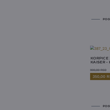
POG
KORPICE 
KAISER - 
900,00
RSD
350,00
R
POG