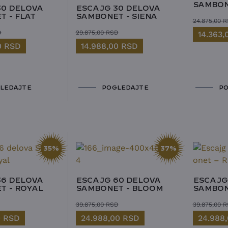
SAMBON
30 DELOVA
ESCAJG 30 DELOVA
 - FLAT
SAMBONET - SIENA
24.875,00
R
D
29.875,00
RSD
14.363
0
RSD
14.988,00
RSD
LEDAJTE
POGLEDAJTE
PO
35%
37%
36 DELOVA
ESCAJG 60 DELOVA
ESCAJG
T - ROYAL
SAMBONET - BLOOM
SAMBON
39.875,00
RSD
39.875,00
R
0
RSD
24.988,00
RSD
24.988