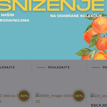
42%
45%
ESCAJG 24 DELA
SAMBONET - VENEZIA
4 DELA
ESCAJG
 - VELVET
SAMBON
20.501,00
RSD
D
29.875,00
R
11.238,00
RSD
0
RSD
14.988
LEDAJTE
POGLEDAJTE
PO
40%
50%
ESCAJG