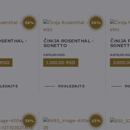
38%
36%
OSENTHAL -
ČINIJA ROSENTHAL -
ČINIJA 
SONETTO
SONETT
1.875,00
RSD
4.875,00
RS
RSD
1.200,00
RSD
3.000,
LEDAJTE
POGLEDAJTE
PO
38%
23%