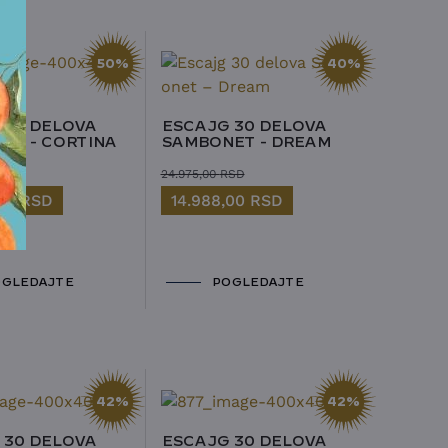
50%
40%
 30 DELOVA
ESCAJG 30 DELOVA
ET - CORTINA
SAMBONET - DREAM
SD
24.975,00
RSD
,00
RSD
14.988,00
RSD
GLEDAJTE
POGLEDAJTE
42%
42%
 30 DELOVA
ESCAJG 30 DELOVA