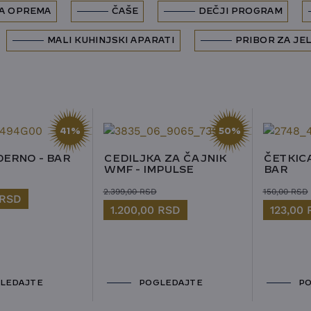
A OPREMA
ČAŠE
DEČJI PROGRAM
MALI KUHINJSKI APARATI
PRIBOR ZA JE
41%
50%
ERNO - BAR
CEDILJKA ZA ČAJNIK
ČETKIC
WMF - IMPULSE
BAR
2.399,00
RSD
150,00
RSD
RSD
1.200,00
RSD
123,00
LEDAJTE
POGLEDAJTE
PO