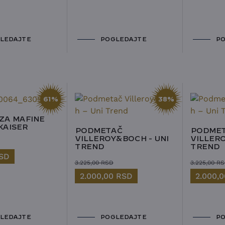
LEDAJTE
POGLEDAJTE
PO
61%
38%
ZA MAFINE
KAISER
PODMETAČ
PODME
VILLEROY&BOCH - UNI
VILLERO
TREND
TREND
SD
3.225,00
RSD
3.225,00
RS
2.000,00
RSD
2.000,
LEDAJTE
POGLEDAJTE
PO