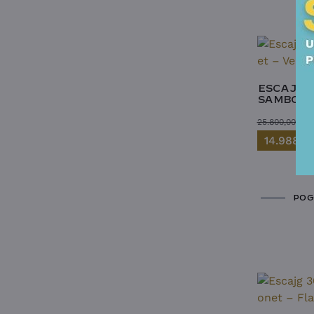
ESCAJG 2
SAMBONET
25.800,00
RS
14.988,0
POG