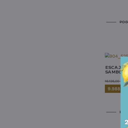
POG
ESCAJG 2
SAMBONE
16.126,00
RSD
9.988,0
POG