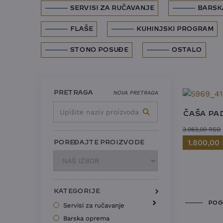
SERVISI ZA RUČAVANJE
BARSK
FLAŠE
KUHINJSKI PROGRAM
STONO POSUĐE
OSTALO
PRETRAGA
NOVA PRETRAGA
Upišite naziv proizvoda
ČAŠA PAD
3.063,00
RSD
1.800,00
POREĐAJTE PROIZVODE
KATEGORIJE
POG
Servisi za ručavanje
Barska oprema
Činije