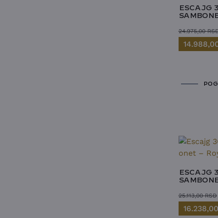
ESCAJG 
SAMBONET
24.975,00
RS
14.988,0
POG
ESCAJG 
SAMBONE
25.113,00
RSD
16.238,0