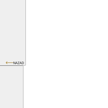
NAZAD