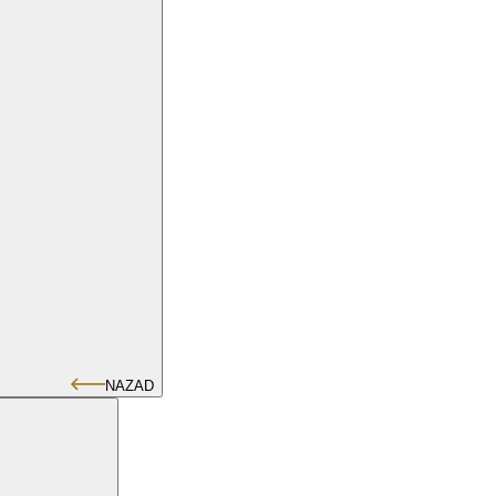
NAZAD