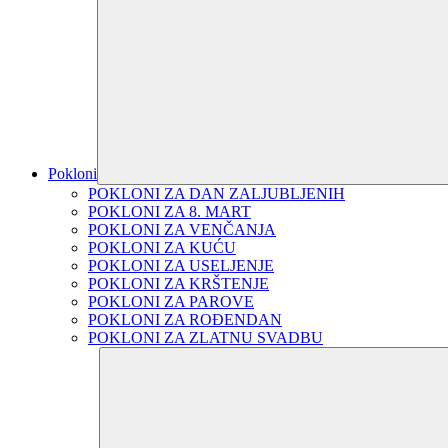
Pokloni
POKLONI ZA DAN ZALJUBLJENIH
POKLONI ZA 8. MART
POKLONI ZA VENČANJA
POKLONI ZA KUĆU
POKLONI ZA USELJENJE
POKLONI ZA KRŠTENJE
POKLONI ZA PAROVE
POKLONI ZA ROĐENDAN
POKLONI ZA ZLATNU SVADBU