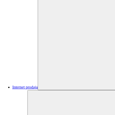
Internet prodaja