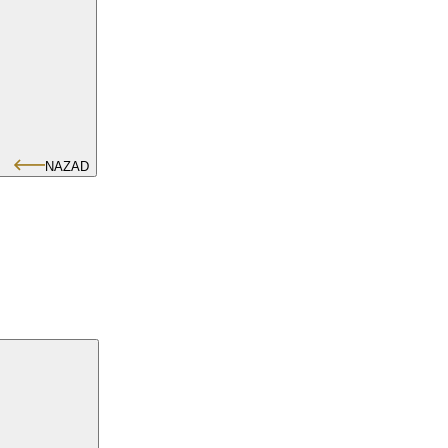
NAZAD