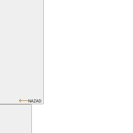
NAZAD