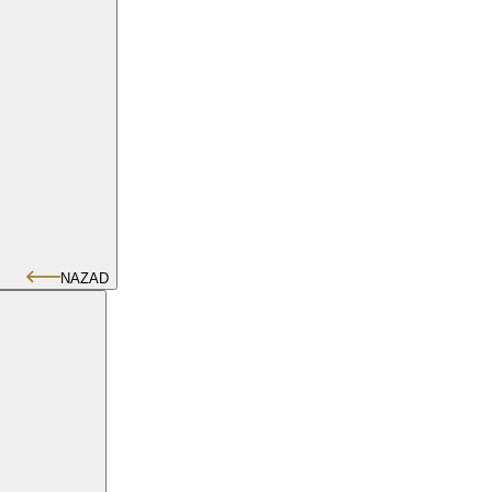
NAZAD