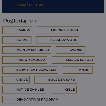
ZAKAŽITE OVDE
Pogledajte i
RAMOVI
EKSPRES LONCI
BOKALI
FLAŠE ZA VODU
MLIN ZA SO I BIBER
ČAJNICI
PRIBOR ZA JELO
ESCAJG SETOVI
SERVISI ZA RUČAVANJE
TANJIRI
ČINIJE
ŠOLJE ZA KAFU
KUTIJE ZA HLEB
KIBLE
DEKORATIVNI PROGRAM