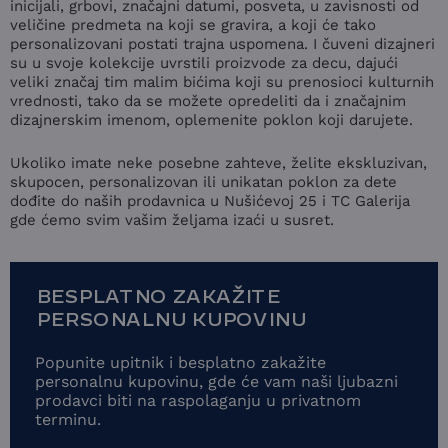
inicijali, grbovi, značajni datumi, posveta, u zavisnosti od
veličine predmeta na koji se gravira, a koji će tako
personalizovani postati trajna uspomena. I čuveni dizajneri
su u svoje kolekcije uvrstili proizvode za decu, dajući
veliki značaj tim malim bićima koji su prenosioci kulturnih
vrednosti, tako da se možete opredeliti da i značajnim
dizajnerskim imenom, oplemenite poklon koji darujete.
Ukoliko imate neke posebne zahteve, želite ekskluzivan,
skupocen, personalizovan ili unikatan poklon za dete
dođite do naših prodavnica u Nušićevoj 25 i TC Galerija
gde ćemo svim vašim željama izaći u susret.
BESPLATNO ZAKAŽITE
PERSONALNU KUPOVINU
Popunite upitnik i besplatno zakažite
personalnu kupovinu, gde će vam naši ljubazni
prodavci biti na raspolaganju u privatnom
terminu.