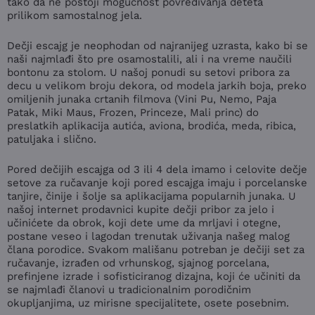
tako da ne postoji mogućnost povređivanja deteta
prilikom samostalnog jela.
Dečji escajg je neophodan od najranijeg uzrasta, kako bi se
naši najmlađi što pre osamostalili, ali i na vreme naučili
bontonu za stolom. U našoj ponudi su setovi pribora za
decu u velikom broju dekora, od modela jarkih boja, preko
omiljenih junaka crtanih filmova (Vini Pu, Nemo, Paja
Patak, Miki Maus, Frozen, Princeze, Mali princ) do
preslatkih aplikacija autića, aviona, brodića, meda, ribica,
patuljaka i slično.
Pored dečijih escajga od 3 ili 4 dela imamo i celovite dečje
setove za ručavanje koji pored escajga imaju i porcelanske
tanjire, činije i šolje sa aplikacijama popularnih junaka. U
našoj internet prodavnici kupite dečji pribor za jelo i
učinićete da obrok, koji dete ume da mrljavi i otegne,
postane veseo i lagodan trenutak uživanja našeg malog
člana porodice. Svakom mališanu potreban je dečiji set za
ručavanje, izrađen od vrhunskog, sjajnog porcelana,
prefinjene izrade i sofisticiranog dizajna, koji će učiniti da
se najmlađi članovi u tradicionalnim porodičnim
okupljanjima, uz mirisne specijalitete, osete posebnim.