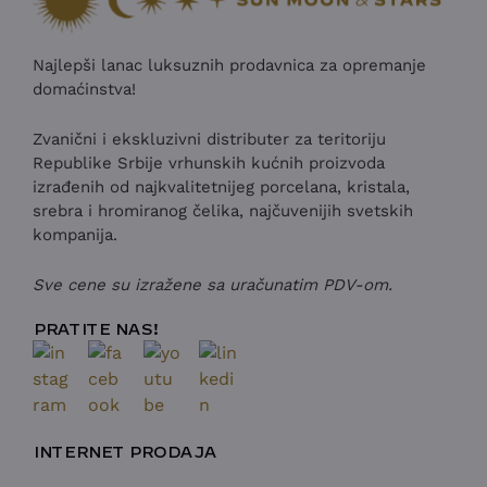
Najlepši lanac luksuznih prodavnica za opremanje
domaćinstva!
Zvanični i ekskluzivni distributer za teritoriju
Republike Srbije vrhunskih kućnih proizvoda
izrađenih od najkvalitetnijeg porcelana, kristala,
srebra i hromiranog čelika, najčuvenijih svetskih
kompanija.
Sve cene su izražene sa uračunatim PDV-om.
PRATITE NAS!
INTERNET PRODAJA