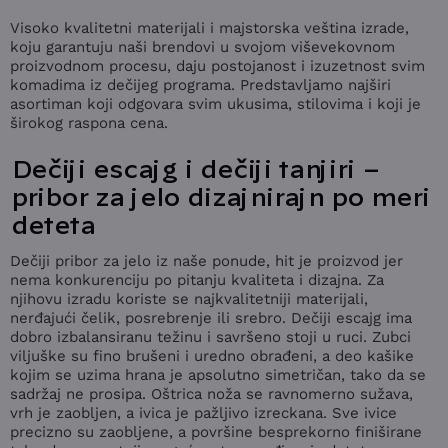
Visoko kvalitetni materijali i majstorska veština izrade,
koju garantuju naši brendovi u svojom viševekovnom
proizvodnom procesu, daju postojanost i izuzetnost svim
komadima iz dečijeg programa. Predstavljamo najširi
asortiman koji odgovara svim ukusima, stilovima i koji je
širokog raspona cena.
Dečiji escajg i dečiji tanjiri –
pribor za jelo dizajnirajn po meri
deteta
Dečiji pribor za jelo iz naše ponude, hit je proizvod jer
nema konkurenciju po pitanju kvaliteta i dizajna. Za
njihovu izradu koriste se najkvalitetniji materijali,
nerđajući čelik, posrebrenje ili srebro. Dečiji escajg ima
dobro izbalansiranu težinu i savršeno stoji u ruci. Zubci
viljuške su fino brušeni i uredno obrađeni, a deo kašike
kojim se uzima hrana je apsolutno simetričan, tako da se
sadržaj ne prosipa. Oštrica noža se ravnomerno sužava,
vrh je zaobljen, a ivica je pažljivo izreckana. Sve ivice
precizno su zaobljene, a površine besprekorno finiširane