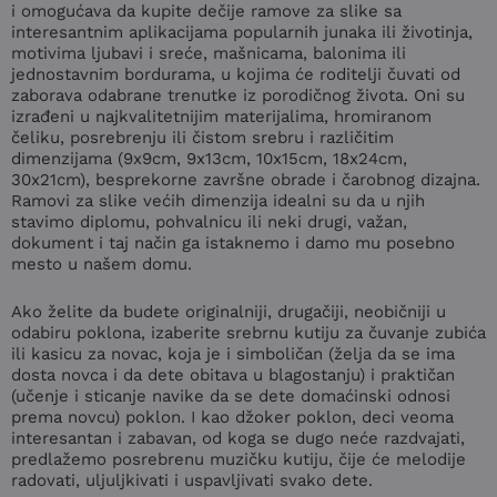
i omogućava da kupite dečije ramove za slike sa
interesantnim aplikacijama popularnih junaka ili životinja,
motivima ljubavi i sreće, mašnicama, balonima ili
jednostavnim bordurama, u kojima će roditelji čuvati od
zaborava odabrane trenutke iz porodičnog života. Oni su
izrađeni u najkvalitetnijim materijalima, hromiranom
čeliku, posrebrenju ili čistom srebru i različitim
dimenzijama (9x9cm, 9x13cm, 10x15cm, 18x24cm,
30x21cm), besprekorne završne obrade i čarobnog dizajna.
Ramovi za slike većih dimenzija idealni su da u njih
stavimo diplomu, pohvalnicu ili neki drugi, važan,
dokument i taj način ga istaknemo i damo mu posebno
mesto u našem domu.
Ako želite da budete originalniji, drugačiji, neobičniji u
odabiru poklona, izaberite srebrnu kutiju za čuvanje zubića
ili kasicu za novac, koja je i simboličan (želja da se ima
dosta novca i da dete obitava u blagostanju) i praktičan
(učenje i sticanje navike da se dete domaćinski odnosi
prema novcu) poklon. I kao džoker poklon, deci veoma
interesantan i zabavan, od koga se dugo neće razdvajati,
predlažemo posrebrenu muzičku kutiju, čije će melodije
radovati, uljuljkivati i uspavljivati svako dete.