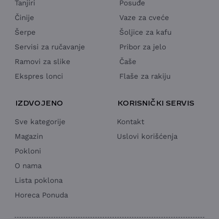
Tanjiri
Posuđe
Činije
Vaze za cveće
Šerpe
Šoljice za kafu
Servisi za ručavanje
Pribor za jelo
Ramovi za slike
Čaše
Ekspres lonci
Flaše za rakiju
IZDVOJENO
KORISNIČKI SERVIS
Sve kategorije
Kontakt
Magazin
Uslovi korišćenja
Pokloni
O nama
Lista poklona
Horeca Ponuda