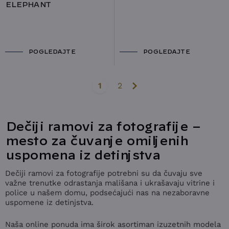
ELEPHANT
POGLEDAJTE
POGLEDAJTE
2
1
Dečiji ramovi za fotografije –
mesto za čuvanje omiljenih
uspomena iz detinjstva
Dečiji ramovi za fotografije potrebni su da čuvaju sve
važne trenutke odrastanja mališana i ukrašavaju vitrine i
police u našem domu, podsećajući nas na nezaboravne
uspomene iz detinjstva.
Naša online ponuda ima širok asortiman izuzetnih modela