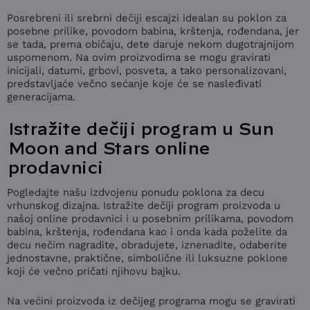
Posrebreni ili srebrni dečiji escajzi idealan su poklon za
posebne prilike, povodom babina, krštenja, rođendana, jer
se tada, prema običaju, dete daruje nekom dugotrajnijom
uspomenom. Na ovim proizvodima se mogu gravirati
inicijali, datumi, grbovi, posveta, a tako personalizovani,
predstavljaće večno sećanje koje će se nasleđivati
generacijama.
Istražite dečiji program u Sun
Moon and Stars online
prodavnici
Pogledajte našu izdvojenu ponudu poklona za decu
vrhunskog dizajna. Istražite dečiji program proizvoda u
našoj online prodavnici i u posebnim prilikama, povodom
babina, krštenja, rođendana kao i onda kada poželite da
decu nečim nagradite, obradujete, iznenadite, odaberite
jednostavne, praktične, simbolične ili luksuzne poklone
koji će večno pričati njihovu bajku.
Na većini proizvoda iz dečijeg programa mogu se gravirati