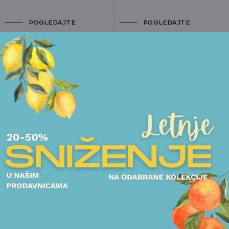
POGLEDAJTE
POGLEDAJTE
NOVO
DEČJI SET 6 DELOVA
WMF - MAYA THE BEE
DEČJI SET 4 DELA WMF
- FOREST FRIENDS
POGLEDAJTE
POGLEDAJTE
DEČJI SET 6 DELOVA