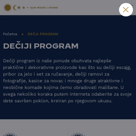
Početna
DEČJI PROGRAM
DEČIJI PROGRAM
Dečiji program iz naše ponude obuhvata najlepše
praktične i dekorativne proizvode kao što su dečiji escajg,
pribor za jelo i set za ručavanje, dečiji ramovi za
fotografije, kasice za novac i mnoge druge atraktivne i
neobične komade kojima ćemo obradovati mališane. U
svega nekoliko koraka putem interneta odaberite za svoje
dete savršen poklon, kreiran po njegovom ukusu.