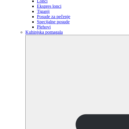
Lonci
Ekspres lonci
Tiganji
Posude za pečenje
Specijalne posude
Plehovi
Kuhinjska pomagala