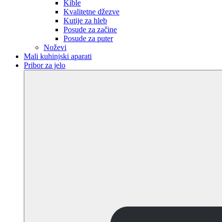
Kible
Kvalitetne džezve
Kutije za hleb
Posude za začine
Posude za puter
Noževi
Mali kuhinjski aparati
Pribor za jelo