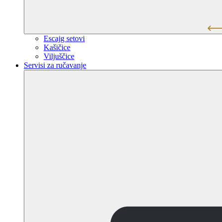
Escajg setovi
Kašičice
Viljuščice
Servisi za ručavanje