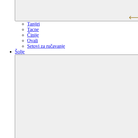
Tanjiri
Tacne
Činije
Ovali
Setovi za ručavanje
Šolje