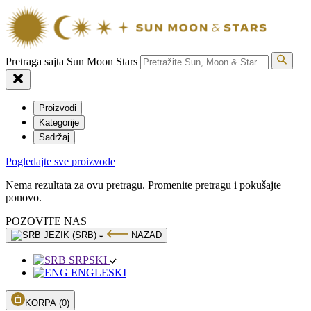
Pretraga sajta Sun Moon Stars
Proizvodi
Kategorije
Sadržaj
Pogledajte sve proizvode
Nema rezultata za ovu pretragu. Promenite pretragu i pokušajte
ponovo.
POZOVITE NAS
JEZIK (SRB)
NAZAD
SRPSKI
ENGLESKI
KORPA
(0)