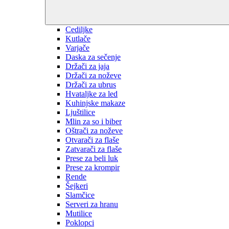
Cediljke
Kutlače
Varjače
Daska za sečenje
Držači za jaja
Držači za noževe
Držači za ubrus
Hvataljke za led
Kuhinjske makaze
Ljuštilice
Mlin za so i biber
Oštrači za noževe
Otvarači za flaše
Zatvarači za flaše
Prese za beli luk
Prese za krompir
Rende
Šejkeri
Slamčice
Serveri za hranu
Mutilice
Poklopci