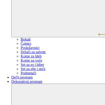
Bokali
Čajnici
Poslužavnici
Držači za salvete
Korpe za hleb
Korpe za voće
Set za so i biber
Set za ulje i sirće
Podmetači
Dečji program
Dekorativni program