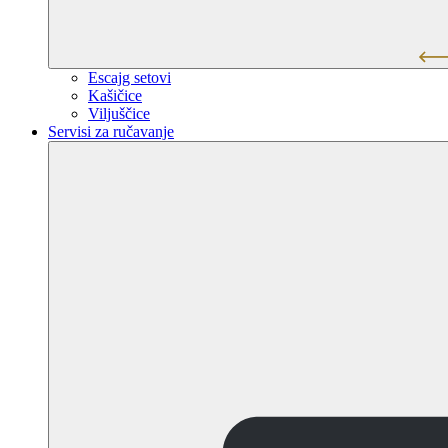
Escajg setovi
Kašičice
Viljuščice
Servisi za ručavanje