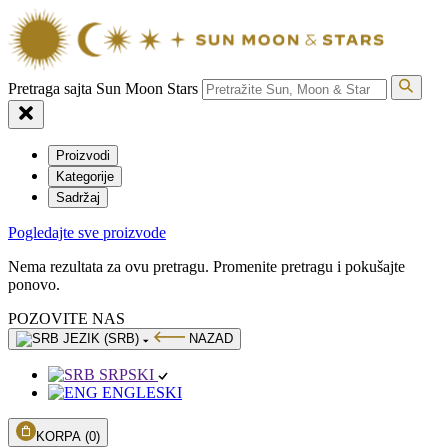
Pretraga sajta Sun Moon Stars
Proizvodi
Kategorije
Sadržaj
Pogledajte sve proizvode
Nema rezultata za ovu pretragu. Promenite pretragu i pokušajte
ponovo.
POZOVITE NAS
JEZIK (SRB)
NAZAD
SRPSKI
ENGLESKI
KORPA
(0)