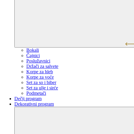
Bokali
Čajnici
Poslužavnici
Držači za salvete
Korpe za hleb
Korpe za voće
Set za so i biber
Set za ulje i sirće
Podmetači
Dečji program
Dekorativni program