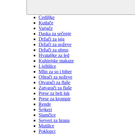
Cediljke
Kutlače
Varjače
Daska za sečenje
Držači za jaja
Držači za noževe
Držači za ubrus
Hvataljke za led
Kuhinjske makaze
Ljuštilice
Mlin za so i biber
Oštrači za noževe
Otvarači za flaše
Zatvarači za flaše
Prese za beli luk
Prese za krompir
Rende
Šejkeri
Slamčice
Serveri za hranu
Mutilice
Poklopci