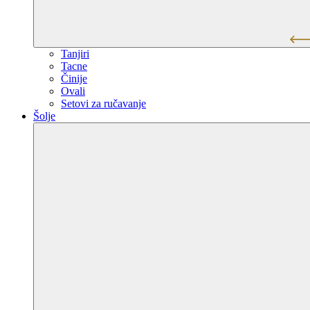
Tanjiri
Tacne
Činije
Ovali
Setovi za ručavanje
Šolje