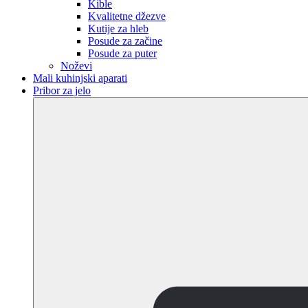
Kible
Kvalitetne džezve
Kutije za hleb
Posude za začine
Posude za puter
Noževi
Mali kuhinjski aparati
Pribor za jelo