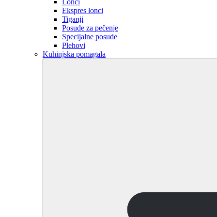
Lonci
Ekspres lonci
Tiganji
Posude za pečenje
Specijalne posude
Plehovi
Kuhinjska pomagala