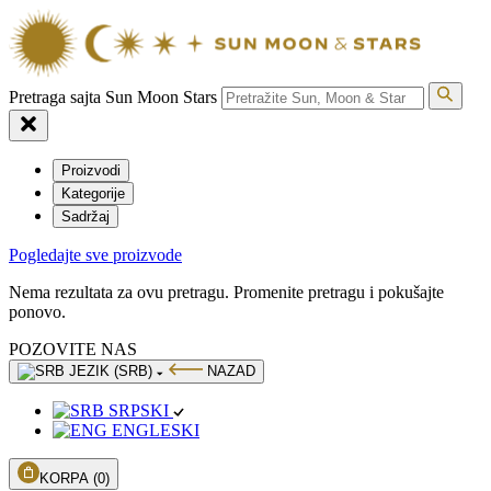
Pretraga sajta Sun Moon Stars
Proizvodi
Kategorije
Sadržaj
Pogledajte sve proizvode
Nema rezultata za ovu pretragu. Promenite pretragu i pokušajte
ponovo.
POZOVITE NAS
JEZIK (SRB)
NAZAD
SRPSKI
ENGLESKI
KORPA
(0)