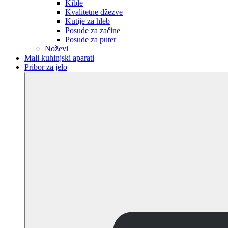
Kible
Kvalitetne džezve
Kutije za hleb
Posude za začine
Posude za puter
Noževi
Mali kuhinjski aparati
Pribor za jelo