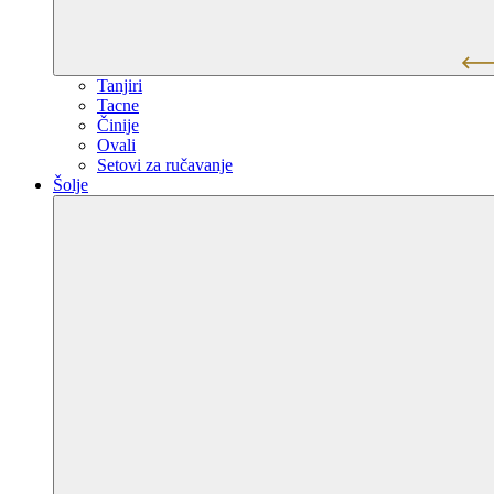
Tanjiri
Tacne
Činije
Ovali
Setovi za ručavanje
Šolje