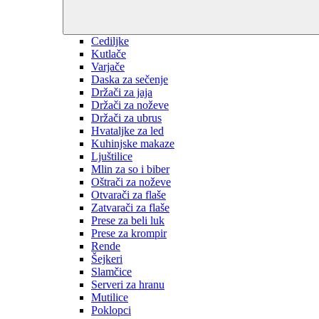
Cediljke
Kutlače
Varjače
Daska za sečenje
Držači za jaja
Držači za noževe
Držači za ubrus
Hvataljke za led
Kuhinjske makaze
Ljuštilice
Mlin za so i biber
Oštrači za noževe
Otvarači za flaše
Zatvarači za flaše
Prese za beli luk
Prese za krompir
Rende
Šejkeri
Slamčice
Serveri za hranu
Mutilice
Poklopci