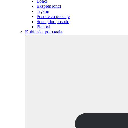
Lonci
Ekspres lonci
Tiganji
Posude za pečenje
Specijalne posude
Plehovi
Kuhinjska pomagala