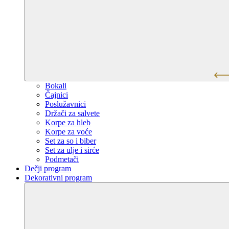
Bokali
Čajnici
Poslužavnici
Držači za salvete
Korpe za hleb
Korpe za voće
Set za so i biber
Set za ulje i sirće
Podmetači
Dečji program
Dekorativni program