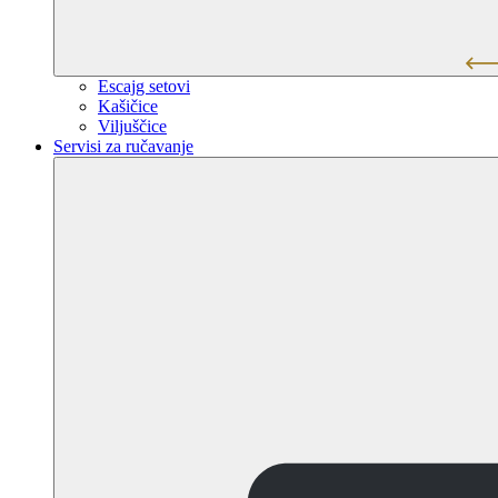
Escajg setovi
Kašičice
Viljuščice
Servisi za ručavanje