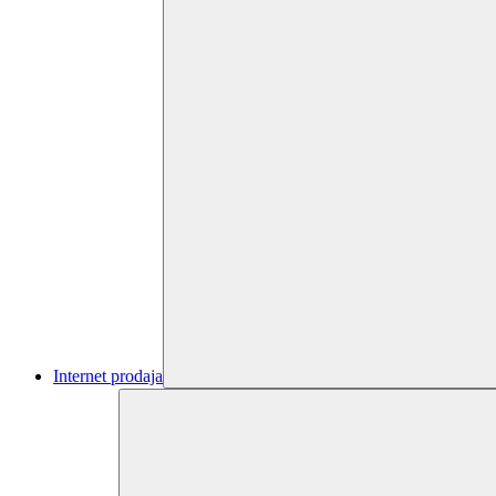
Internet prodaja