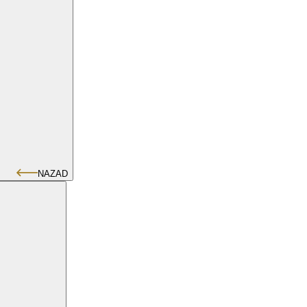
NAZAD