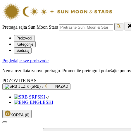
Pretraga sajta Sun Moon Stars
Proizvodi
Kategorije
Sadržaj
Pogledajte sve proizvode
Nema rezultata za ovu pretragu. Promenite pretragu i pokušajte pono
POZOVITE NAS
JEZIK (SRB)
NAZAD
SRPSKI
ENGLESKI
KORPA
(0)