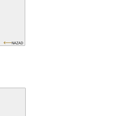
NAZAD