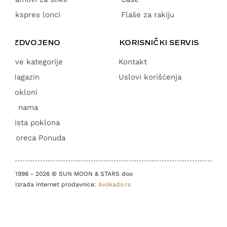
Ekspres lonci
Flaše za rakiju
IZDVOJENO
KORISNIČKI SERVIS
Sve kategorije
Kontakt
Magazin
Uslovi korišćenja
Pokloni
O nama
Lista poklona
Horeca Ponuda
1998 - 2026 © SUN MOON & STARS doo
Izrada internet prodavnice:
Avokado.rs