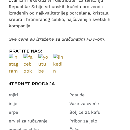
Zvanični i ekskluzivni distributer za teritoriju
Republike Srbije vrhunskih kućnih proizvoda
izrađenih od najkvalitetnijeg porcelana, kristala,
srebra i hromiranog čelika, najčuvenijih svetskih
kompanija.
Sve cene su izražene sa uračunatim PDV-om.
PRATITE NAS!
INTERNET PRODAJA
Tanjiri
Posuđe
Činije
Vaze za cveće
Šerpe
Šoljice za kafu
Servisi za ručavanje
Pribor za jelo
Ramovi za slike
Čaše