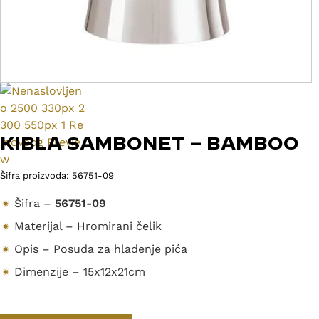
KIBLA SAMBONET – BAMBOO
Šifra proizvoda:
56751-09
Šifra –
56751-09
Materijal – Hromirani čelik
Opis – Posuda za hlađenje pića
Dimenzije – 15x12x21cm