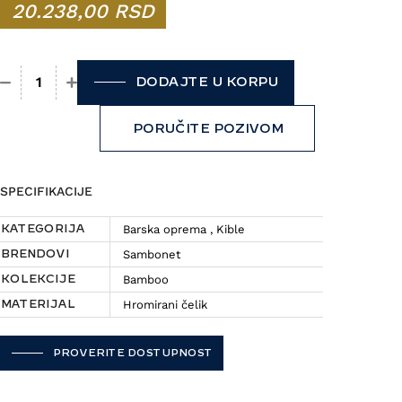
20.238,00
RSD
DODAJTE U KORPU
Kibla Sambonet - Bamboo količina
PORUČITE POZIVOM
SPECIFIKACIJE
Barska oprema
,
Kible
KATEGORIJA
Sambonet
BRENDOVI
Bamboo
KOLEKCIJE
Hromirani čelik
MATERIJAL
PROVERITE DOSTUPNOST