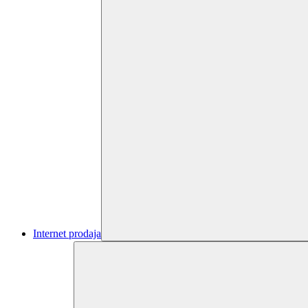
Internet prodaja