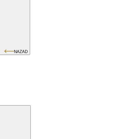
NAZAD