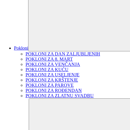
Pokloni
POKLONI ZA DAN ZALJUBLJENIH
POKLONI ZA 8. MART
POKLONI ZA VENČANJA
POKLONI ZA KUĆU
POKLONI ZA USELJENJE
POKLONI ZA KRŠTENJE
POKLONI ZA PAROVE
POKLONI ZA ROĐENDAN
POKLONI ZA ZLATNU SVADBU