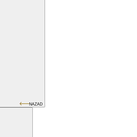
NAZAD