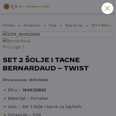
Početna
Prodavnica
Šolje
Šolje za čaj
SET 2 ŠOLJE I TACNE BERNARDAUD – TWIST
SET 2 ŠOLJE I TACNE
BERNARDAUD – TWIST
Šifra proizvoda:
1849/22665
Šifra –
1849/22665
Materijal – Porcelan
Opis – Set 2 šolje i tacne za čaj/kafu
Dimenzije – 0,15l