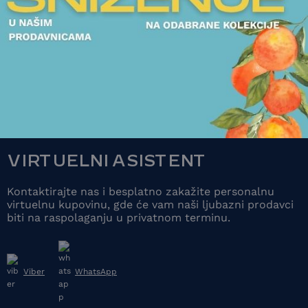
49.613,00
RSD
18.900,00
RSD
POGLEDAJTE
POGLEDAJT
VIRTUELNI ASISTENT
Kontaktirajte nas i besplatno zakažite personalnu
virtuelnu kupovinu, gde će vam naši ljubazni prodavci
biti na raspolaganju u privatnom terminu.
Viber
WhatsApp