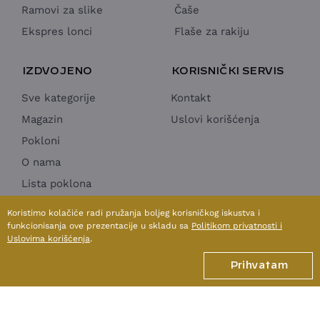
Ramovi za slike
Čaše
Ekspres lonci
Flaše za rakiju
IZDVOJENO
KORISNIČKI SERVIS
Sve kategorije
Kontakt
Magazin
Uslovi korišćenja
Pokloni
O nama
Lista poklona
Horeca Ponuda
Koristimo kolačiće radi pružanja boljeg korisničkog iskustva i
funkcionisanja ove prezentacije u skladu sa
Politikom privatnosti i
Uslovima korišćenja
.
1998 - 2026 © SUN MOON & STARS doo
Prihvatam
Izrada internet prodavnice:
Avokado.rs