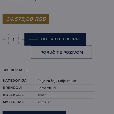
64.575,00
RSD
DODAJTE U KORPU
Set 2 šolje i tacne Bernardaud - Twist količina
PORUČITE POZIVOM
SPECIFIKACIJE
Šolje za čaj
,
Šolje za kafu
KATEGORIJA
Bernardaud
BRENDOVI
Twist
KOLEKCIJE
Porcelan
MATERIJAL