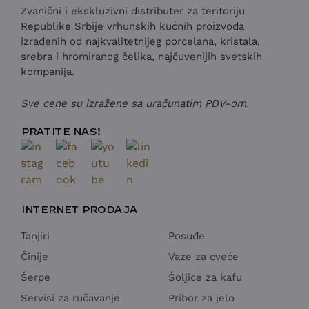
Zvanični i ekskluzivni distributer za teritoriju
Republike Srbije vrhunskih kućnih proizvoda
izrađenih od najkvalitetnijeg porcelana, kristala,
srebra i hromiranog čelika, najčuvenijih svetskih
kompanija.
Sve cene su izražene sa uračunatim PDV-om.
PRATITE NAS!
INTERNET PRODAJA
Tanjiri
Posuđe
Činije
Vaze za cveće
Šerpe
Šoljice za kafu
Servisi za ručavanje
Pribor za jelo