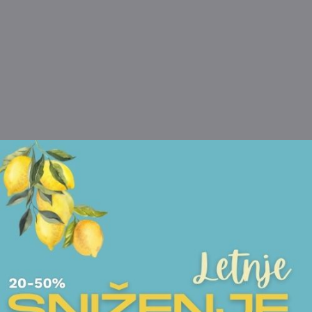
POGLEDAJTE I DRUGE PROIZVODE OVOG BRENDA
NOVO
NOVO
TACNE
TACNE
TACNA BERNARDAUD -
TACNA BERNARD
BRAQUENIE
BRAQUENIE