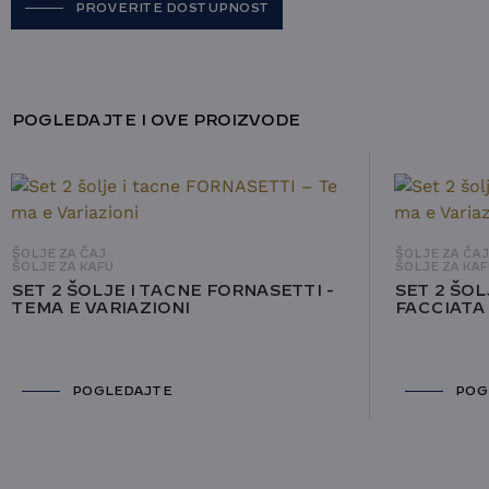
PROVERITE DOSTUPNOST
POGLEDAJTE I OVE PROIZVODE
ŠOLJE ZA ČAJ
ŠOLJE ZA ČA
ŠOLJE ZA KAFU
ŠOLJE ZA KAF
SET 2 ŠOLJE I TACNE FORNASETTI -
SET 2 ŠOL
TEMA E VARIAZIONI
FACCIATA
POGLEDAJTE
POG