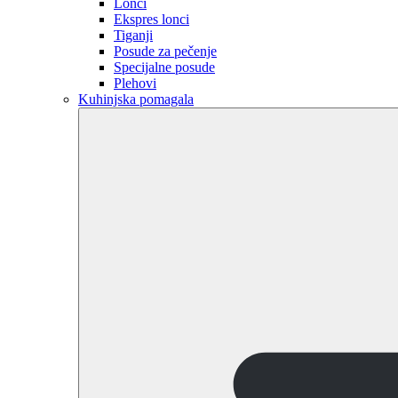
Lonci
Ekspres lonci
Tiganji
Posude za pečenje
Specijalne posude
Plehovi
Kuhinjska pomagala