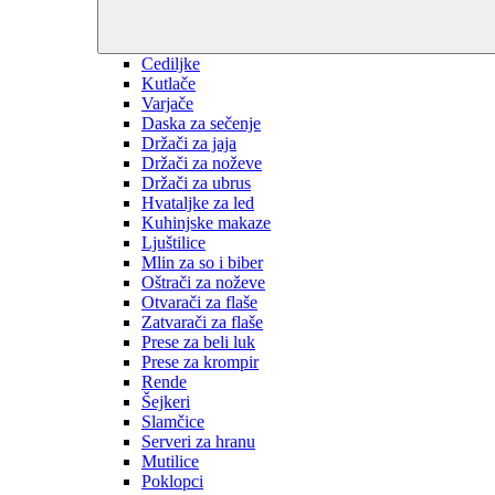
Cediljke
Kutlače
Varjače
Daska za sečenje
Držači za jaja
Držači za noževe
Držači za ubrus
Hvataljke za led
Kuhinjske makaze
Ljuštilice
Mlin za so i biber
Oštrači za noževe
Otvarači za flaše
Zatvarači za flaše
Prese za beli luk
Prese za krompir
Rende
Šejkeri
Slamčice
Serveri za hranu
Mutilice
Poklopci