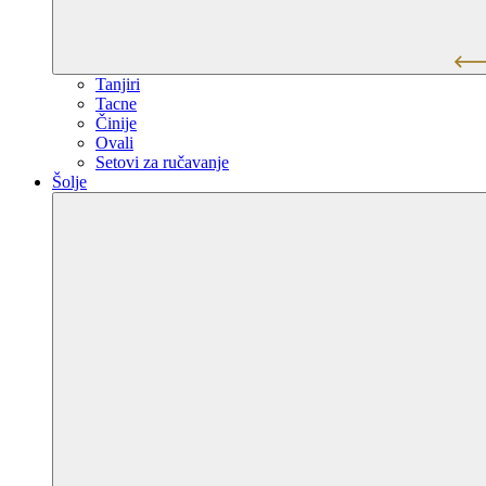
Tanjiri
Tacne
Činije
Ovali
Setovi za ručavanje
Šolje