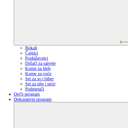
Bokali
Čajnici
Poslužavnici
Držači za salvete
Korpe za hleb
Korpe za voće
Set za so i biber
Set za ulje i sirće
Podmetači
Dečji program
Dekorativni program