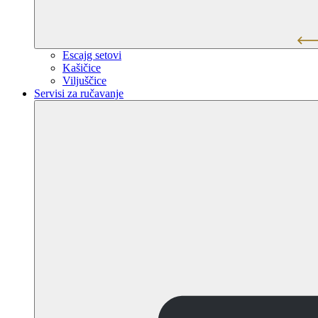
Escajg setovi
Kašičice
Viljuščice
Servisi za ručavanje