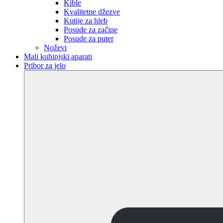
Kible
Kvalitetne džezve
Kutije za hleb
Posude za začine
Posude za puter
Noževi
Mali kuhinjski aparati
Pribor za jelo