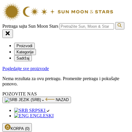
Pretraga sajta Sun Moon Stars
Proizvodi
Kategorije
Sadržaj
Pogledajte sve proizvode
Nema rezultata za ovu pretragu. Promenite pretragu i pokušajte
ponovo.
POZOVITE NAS
JEZIK (SRB)
NAZAD
SRPSKI
ENGLESKI
KORPA
(0)