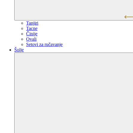
Tanjiri
Tacne
Činije
Ovali
Setovi za ručavanje
Šolje