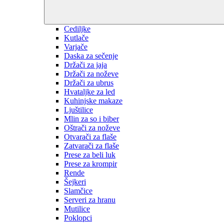
Cediljke
Kutlače
Varjače
Daska za sečenje
Držači za jaja
Držači za noževe
Držači za ubrus
Hvataljke za led
Kuhinjske makaze
Ljuštilice
Mlin za so i biber
Oštrači za noževe
Otvarači za flaše
Zatvarači za flaše
Prese za beli luk
Prese za krompir
Rende
Šejkeri
Slamčice
Serveri za hranu
Mutilice
Poklopci