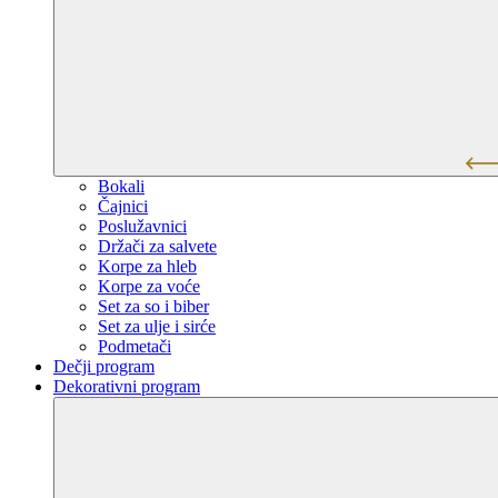
Bokali
Čajnici
Poslužavnici
Držači za salvete
Korpe za hleb
Korpe za voće
Set za so i biber
Set za ulje i sirće
Podmetači
Dečji program
Dekorativni program