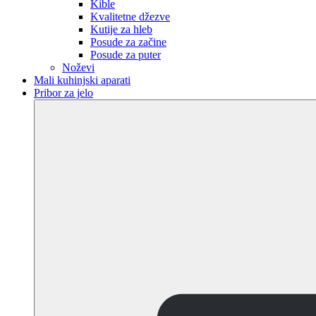
Kible
Kvalitetne džezve
Kutije za hleb
Posude za začine
Posude za puter
Noževi
Mali kuhinjski aparati
Pribor za jelo