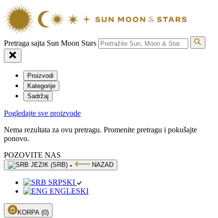
Pretraga sajta Sun Moon Stars
Proizvodi
Kategorije
Sadržaj
Pogledajte sve proizvode
Nema rezultata za ovu pretragu. Promenite pretragu i pokušajte
ponovo.
POZOVITE NAS
JEZIK (SRB)
NAZAD
SRPSKI
ENGLESKI
KORPA
(0)