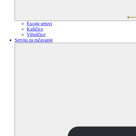
Escajg setovi
Kašičice
Viljuščice
Servisi za ručavanje