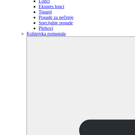
Lonci
Ekspres lonci
Tiganji
Posude za pečenje
Specijalne posude
Plehovi
Kuhinjska pomagala