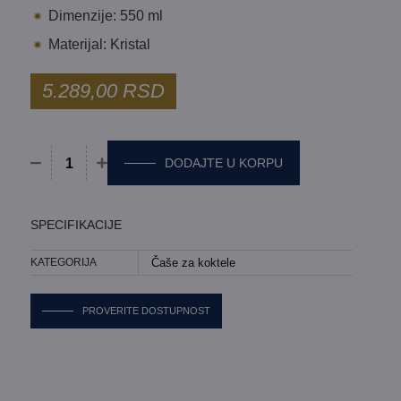
Dimenzije: 550 ml
Materijal: Kristal
5.289,00
RSD
DODAJTE U KORPU
Set 4 čaše Riedel - Mixing Set količina
SPECIFIKACIJE
KATEGORIJA
Čaše za koktele
PROVERITE DOSTUPNOST