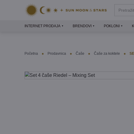
INTERNET PRODAJA
BRENDOVI
POKLONI
Početna
Prodavnica
Čaše
Čaše za koktele
SE