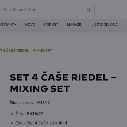
KONTAKT
NOVO
POPUST
MAGAZIN
LISTA POKLONA
T 4 ČAŠE RIEDEL – MIXING SET
SET 4 ČAŠE RIEDEL –
MIXING SET
Šifra proizvoda:
5515/27
Šifra:
5515/27
Opis: Set 4 čaše za koktel