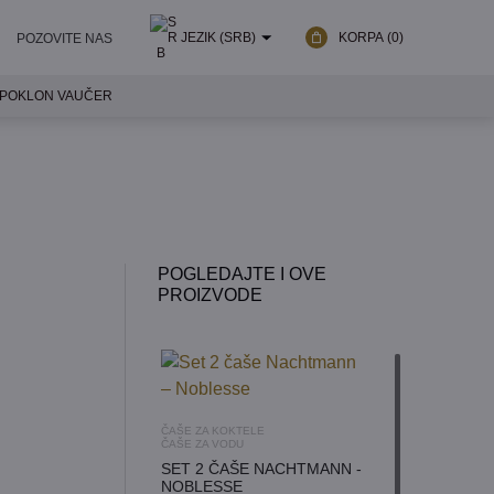
JEZIK (SRB)
KORPA
(0)
POZOVITE NAS
POKLON VAUČER
POGLEDAJTE I OVE
PROIZVODE
ČAŠE ZA KOKTELE
ČAŠE ZA VODU
SET 2 ČAŠE NACHTMANN -
NOBLESSE