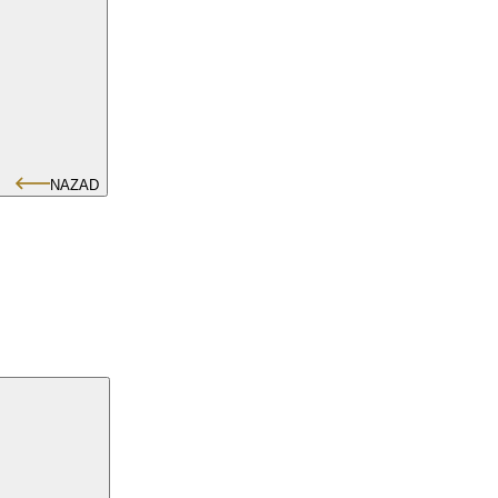
NAZAD