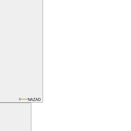
NAZAD