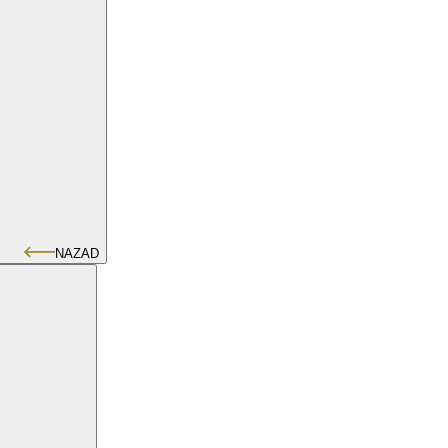
NAZAD