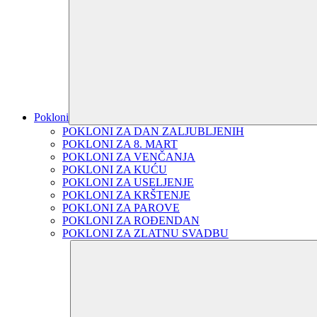
Pokloni
POKLONI ZA DAN ZALJUBLJENIH
POKLONI ZA 8. MART
POKLONI ZA VENČANJA
POKLONI ZA KUĆU
POKLONI ZA USELJENJE
POKLONI ZA KRŠTENJE
POKLONI ZA PAROVE
POKLONI ZA ROĐENDAN
POKLONI ZA ZLATNU SVADBU