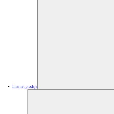
Internet prodaja