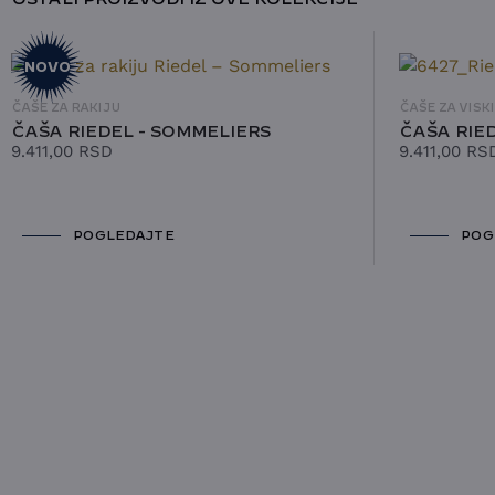
OSTALI PROIZVODI IZ OVE KOLEKCIJE
NOVO
ČAŠE ZA RAKIJU
ČAŠE ZA VISKI
ČAŠA RIEDEL - SOMMELIERS
ČAŠA RIE
9.411,00
RSD
9.411,00
RS
POGLEDAJTE
POG