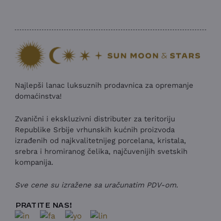
Najlepši lanac luksuznih prodavnica za opremanje
domaćinstva!
Zvanični i ekskluzivni distributer za teritoriju
Republike Srbije vrhunskih kućnih proizvoda
izrađenih od najkvalitetnijeg porcelana, kristala,
srebra i hromiranog čelika, najčuvenijih svetskih
kompanija.
Sve cene su izražene sa uračunatim PDV-om.
PRATITE NAS!