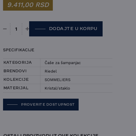
9.411,00
RSD
DODAJTE U KORPU
Čaša Riedel - Sommeliers količina
SPECIFIKACIJE
Čaše za šampanjac
KATEGORIJA
Riedel
BRENDOVI
SOMMELIERS
KOLEKCIJE
Kristal/staklo
MATERIJAL
PROVERITE DOSTUPNOST