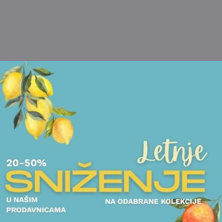
POGLEDAJTE I DRUGE PROIZVODE OVOG BRENDA
DEKANTERI
DEKANTER RIEDE
ČAŠE ZA ŠAMPANJAC
CORNETTO
SET 6 ČAŠE RIEDEL - FATTO A
31.125,00
RSD
MANO
47.058,00
RSD
POGLEDAJTE
POGLEDAJT