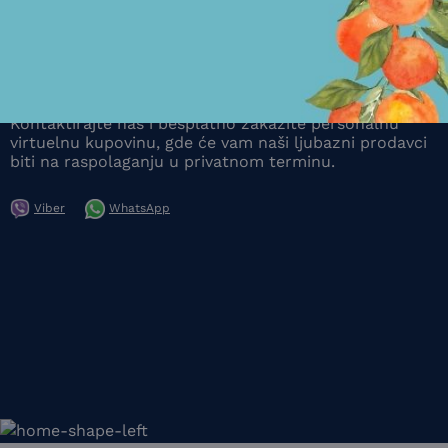
VIRTUELNI ASISTENT
Kontaktirajte nas i besplatno zakažite personalnu
virtuelnu kupovinu, gde će vam naši ljubazni prodavci
biti na raspolaganju u privatnom terminu.
Viber
WhatsApp