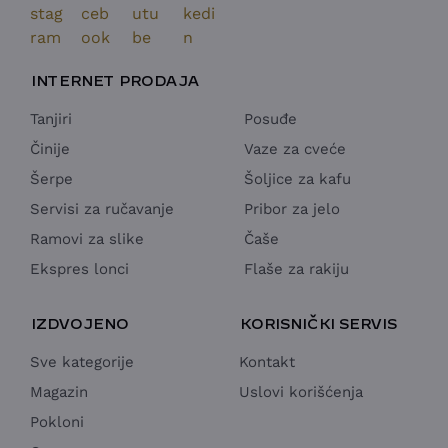
INTERNET PRODAJA
Tanjiri
Posuđe
Činije
Vaze za cveće
Šerpe
Šoljice za kafu
Servisi za ručavanje
Pribor za jelo
Ramovi za slike
Čaše
Ekspres lonci
Flaše za rakiju
IZDVOJENO
KORISNIČKI SERVIS
Sve kategorije
Kontakt
Magazin
Uslovi korišćenja
Pokloni