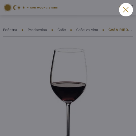
Početna
Prodavnica
Čaše
Čaše za vino
ČAŠA RIEDEL – SOMMELIERS