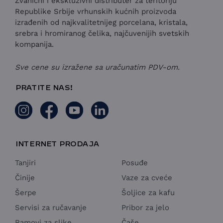
Zvanični i ekskluzivni distributer za teritoriju
Republike Srbije vrhunskih kućnih proizvoda
izrađenih od najkvalitetnijeg porcelana, kristala,
srebra i hromiranog čelika, najčuvenijih svetskih
kompanija.
Sve cene su izražene sa uračunatim PDV-om.
PRATITE NAS!
INTERNET PRODAJA
Tanjiri
Posuđe
Činije
Vaze za cveće
Šerpe
Šoljice za kafu
Servisi za ručavanje
Pribor za jelo
Ramovi za slike
Čaše