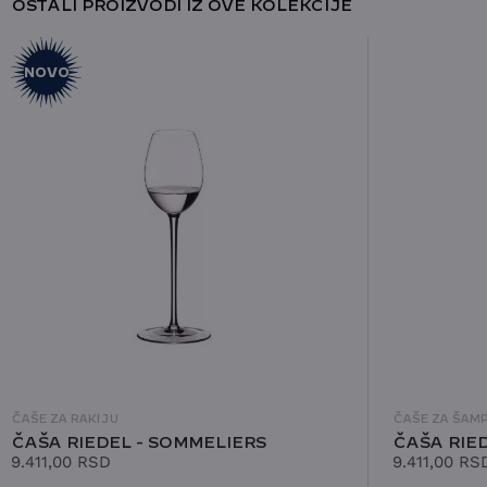
OSTALI PROIZVODI IZ OVE KOLEKCIJE
NOVO
ČAŠE ZA RAKIJU
ČAŠE ZA ŠAM
ČAŠA RIEDEL - SOMMELIERS
ČAŠA RIE
9.411,00
RSD
9.411,00
RS