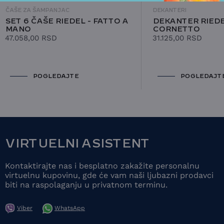
ČAŠE ZA ŠAMPANJAC
DEKANTERI
SET 6 ČAŠE RIEDEL - FATTO A
DEKANTER RIEDE
MANO
CORNETTO
47.058,00
RSD
31.125,00
RSD
POGLEDAJTE
POGLEDAJT
VIRTUELNI ASISTENT
Kontaktirajte nas i besplatno zakažite personalnu
virtuelnu kupovinu, gde će vam naši ljubazni prodavci
biti na raspolaganju u privatnom terminu.
Viber
WhatsApp