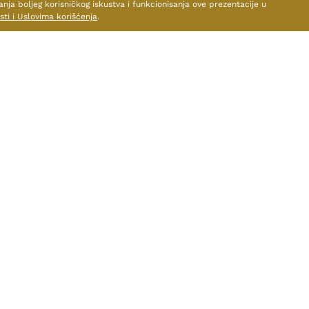
anja boljeg korisničkog iskustva i funkcionisanja ove prezentacije u
sti i Uslovima korišćenja
.
TE I DRUGE PROIZVODE OV
NOVO