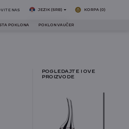
JEZIK (SRB)
KORPA
(0)
VITE NAS
ISTA POKLONA
POKLON VAUČER
SRPSKI
ENGLESKI
POGLEDAJTE I OVE
PROIZVODE