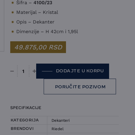
Šifra –
4100/23
Materijal – Kristal
Opis – Dekanter
Dimenzije – H 42cm i 1,95l
49.875,00
RSD
DODAJTE U KORPU
Dekanter Riedel - Black Tie količina
PORUČITE POZIVOM
SPECIFIKACIJE
Dekanteri
KATEGORIJA
Riedel
BRENDOVI