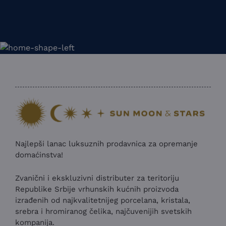
Najlepši lanac luksuznih prodavnica za opremanje
domaćinstva!
Zvanični i ekskluzivni distributer za teritoriju
Republike Srbije vrhunskih kućnih proizvoda
izrađenih od najkvalitetnijeg porcelana, kristala,
srebra i hromiranog čelika, najčuvenijih svetskih
kompanija.