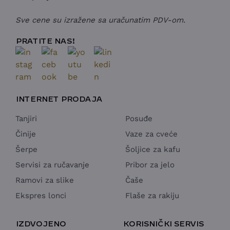
Sve cene su izražene sa uračunatim PDV-om.
PRATITE NAS!
INTERNET PRODAJA
Tanjiri
Posuđe
Činije
Vaze za cveće
Šerpe
Šoljice za kafu
Servisi za ručavanje
Pribor za jelo
Ramovi za slike
Čaše
Ekspres lonci
Flaše za rakiju
IZDVOJENO
KORISNIČKI SERVIS