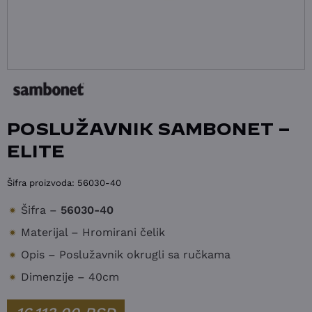
POSLUŽAVNIK SAMBONET –
ELITE
Šifra proizvoda:
56030-40
Šifra –
56030-40
Materijal – Hromirani čelik
Opis – Poslužavnik okrugli sa ručkama
Dimenzije – 40cm