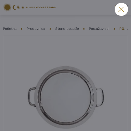
Početna
Prodavnica
Stono posuđe
Poslužavnici
POSLUŽAVNIK SAMBONET – ELITE