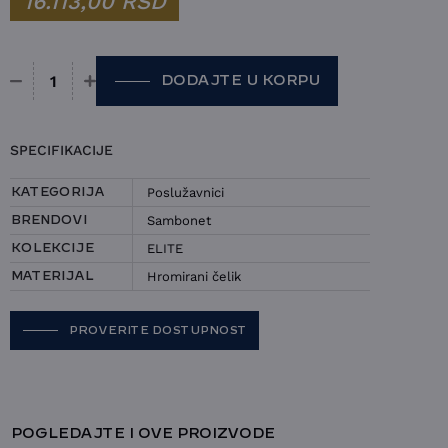
16.113,00
RSD
DODAJTE U KORPU
Poslužavnik Sambonet - Elite količina
SPECIFIKACIJE
Poslužavnici
KATEGORIJA
Sambonet
BRENDOVI
ELITE
KOLEKCIJE
Hromirani čelik
MATERIJAL
PROVERITE DOSTUPNOST
POGLEDAJTE I OVE PROIZVODE