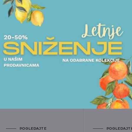
POGLEDAJTE I DRUGE PROIZVODE OVOG BRENDA
ČINIJE
UKRASNE KUTIJE I ČINIJE
ESCAJG SETOVI
ČINIJA SAMBONET - GIO
ESCAJG 24 DELA
PONTI
H.DECO
18.750,00
RSD
26.063,00
RSD
POGLEDAJTE
POGLEDAJT