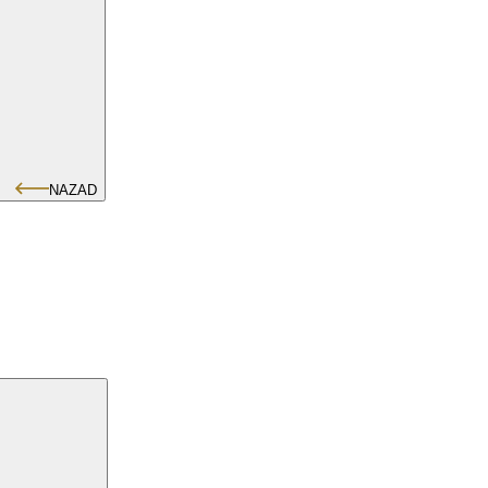
NAZAD