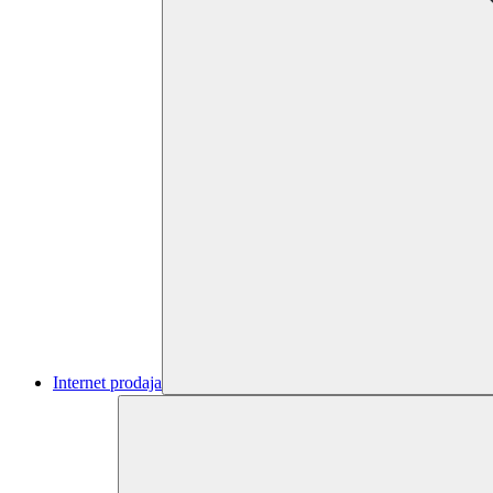
Internet prodaja