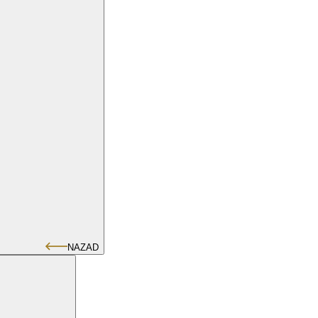
NAZAD