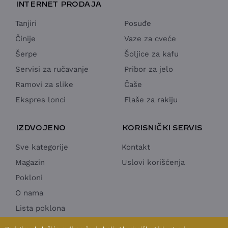
INTERNET PRODAJA
Tanjiri
Posuđe
Činije
Vaze za cveće
Šerpe
Šoljice za kafu
Servisi za ručavanje
Pribor za jelo
Ramovi za slike
Čaše
Ekspres lonci
Flaše za rakiju
IZDVOJENO
KORISNIČKI SERVIS
Sve kategorije
Kontakt
Magazin
Uslovi korišćenja
Pokloni
O nama
Lista poklona
Horeca Ponuda