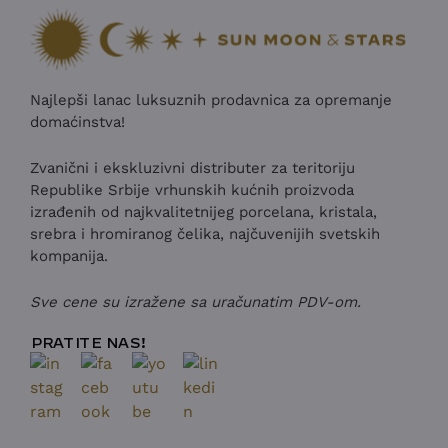
Najlepši lanac luksuznih prodavnica za opremanje
domaćinstva!
Zvanični i ekskluzivni distributer za teritoriju
Republike Srbije vrhunskih kućnih proizvoda
izrađenih od najkvalitetnijeg porcelana, kristala,
srebra i hromiranog čelika, najčuvenijih svetskih
kompanija.
Sve cene su izražene sa uračunatim PDV-om.
PRATITE NAS!