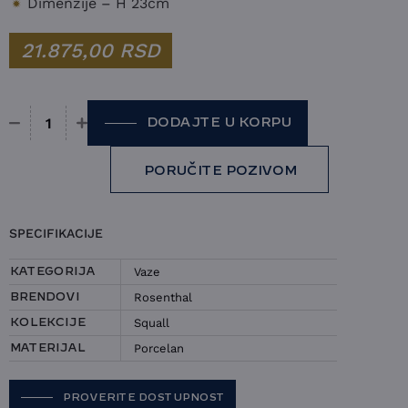
Dimenzije – H 23cm
21.875,00
RSD
DODAJTE U KORPU
Vaza Rosenthal - Squall količina
PORUČITE POZIVOM
SPECIFIKACIJE
Vaze
KATEGORIJA
Rosenthal
BRENDOVI
Squall
KOLEKCIJE
Porcelan
MATERIJAL
PROVERITE DOSTUPNOST