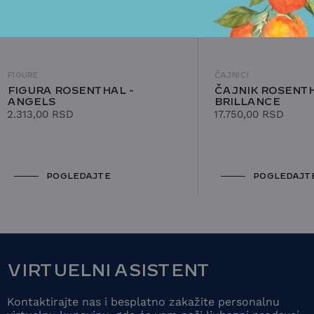
FIGURE
ČAJNICI
FIGURA ROSENTHAL -
ČAJNIK ROSENTH
ANGELS
BRILLANCE
2.313,00
RSD
17.750,00
RSD
POGLEDAJTE
POGLEDAJT
VIRTUELNI ASISTENT
Kontaktirajte nas i besplatno zakažite personalnu