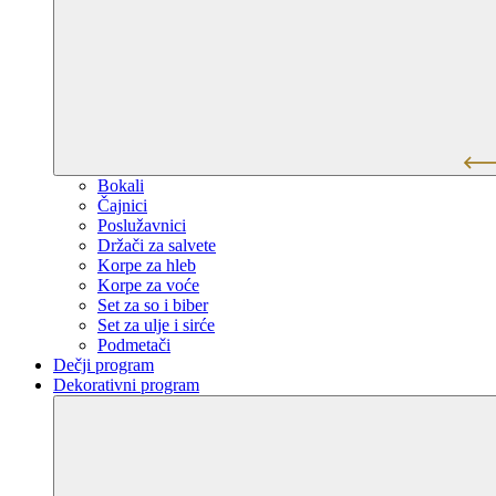
Bokali
Čajnici
Poslužavnici
Držači za salvete
Korpe za hleb
Korpe za voće
Set za so i biber
Set za ulje i sirće
Podmetači
Dečji program
Dekorativni program