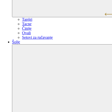
Tanjiri
Tacne
Činije
Ovali
Setovi za ručavanje
Šolje