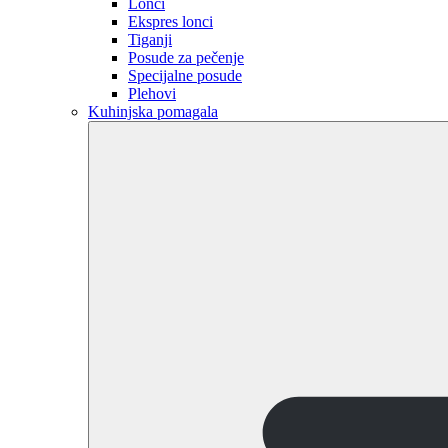
Lonci
Ekspres lonci
Tiganji
Posude za pečenje
Specijalne posude
Plehovi
Kuhinjska pomagala