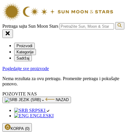
Pretraga sajta Sun Moon Stars
Proizvodi
Kategorije
Sadržaj
Pogledajte sve proizvode
Nema rezultata za ovu pretragu. Promenite pretragu i pokušajte
ponovo.
POZOVITE NAS
JEZIK (SRB)
NAZAD
SRPSKI
ENGLESKI
KORPA
(0)