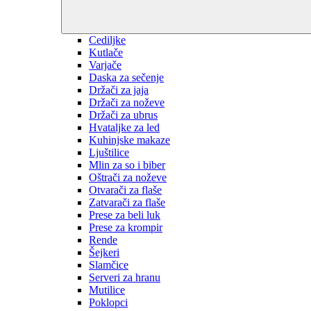
Cediljke
Kutlače
Varjače
Daska za sečenje
Držači za jaja
Držači za noževe
Držači za ubrus
Hvataljke za led
Kuhinjske makaze
Ljuštilice
Mlin za so i biber
Oštrači za noževe
Otvarači za flaše
Zatvarači za flaše
Prese za beli luk
Prese za krompir
Rende
Šejkeri
Slamčice
Serveri za hranu
Mutilice
Poklopci