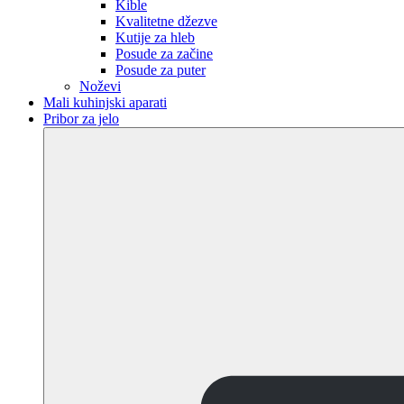
Kible
Kvalitetne džezve
Kutije za hleb
Posude za začine
Posude za puter
Noževi
Mali kuhinjski aparati
Pribor za jelo