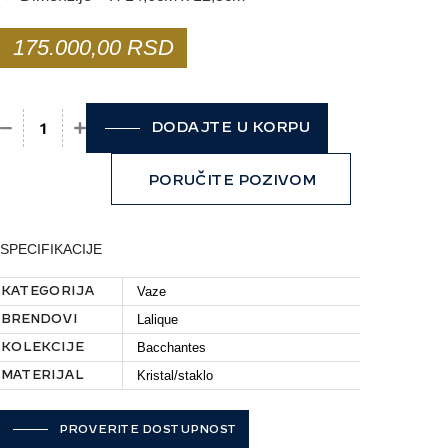
175.000,00
RSD
DODAJTE U KORPU
Vaza Lalique - Bacchantes količina
PORUČITE POZIVOM
SPECIFIKACIJE
Vaze
KATEGORIJA
Lalique
BRENDOVI
Bacchantes
KOLEKCIJE
Kristal/staklo
MATERIJAL
PROVERITE DOSTUPNOST