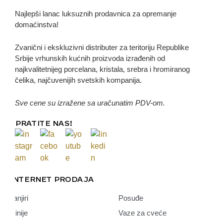
Najlepši lanac luksuznih prodavnica za opremanje
domaćinstva!
Zvanični i ekskluzivni distributer za teritoriju Republike
Srbije vrhunskih kućnih proizvoda izrađenih od
najkvalitetnijeg porcelana, kristala, srebra i hromiranog
čelika, najčuvenijih svetskih kompanija.
Sve cene su izražene sa uračunatim PDV-om.
PRATITE NAS!
INTERNET PRODAJA
Tanjiri
Posuđe
Činije
Vaze za cveće