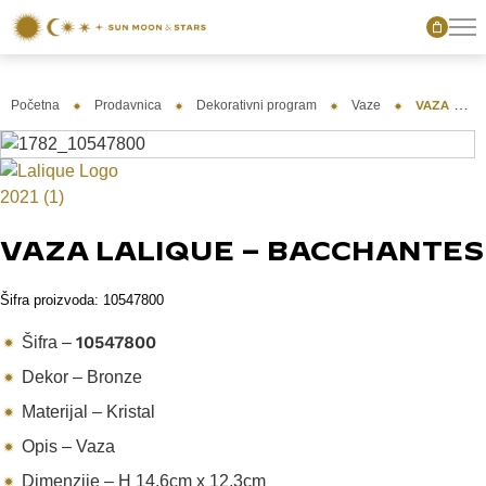
Početna
Prodavnica
Dekorativni program
Vaze
VAZA LALIQUE – BACCHANTES
VAZA LALIQUE – BACCHANTES
Šifra proizvoda:
10547800
10547800
Šifra –
Dekor – Bronze
Materijal – Kristal
Opis – Vaza
Dimenzije – H 14,6cm x 12,3cm