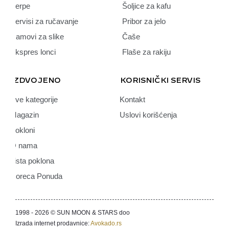
Šerpe
Šoljice za kafu
Servisi za ručavanje
Pribor za jelo
Ramovi za slike
Čaše
Ekspres lonci
Flaše za rakiju
IZDVOJENO
KORISNIČKI SERVIS
Sve kategorije
Kontakt
Magazin
Uslovi korišćenja
Pokloni
O nama
Lista poklona
Horeca Ponuda
1998 - 2026 © SUN MOON & STARS doo
Izrada internet prodavnice:
Avokado.rs