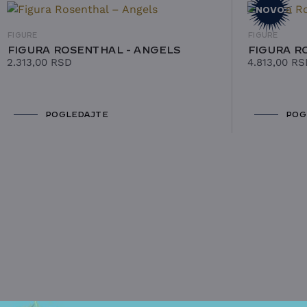
NOVO
FIGURE
FIGURE
FIGURA ROSENTHAL - ANGELS
FIGURA R
2.313,00
RSD
4.813,00
RS
POGLEDAJTE
POG