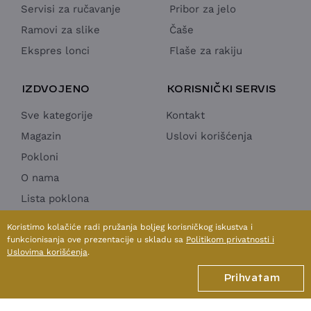
Servisi za ručavanje
Pribor za jelo
Ramovi za slike
Čaše
Ekspres lonci
Flaše za rakiju
IZDVOJENO
KORISNIČKI SERVIS
Sve kategorije
Kontakt
Magazin
Uslovi korišćenja
Pokloni
O nama
Lista poklona
Horeca Ponuda
Koristimo kolačiće radi pružanja boljeg korisničkog iskustva i
funkcionisanja ove prezentacije u skladu sa
Politikom privatnosti i
Uslovima korišćenja
.
1998 - 2026 © SUN MOON & STARS doo
Prihvatam
Izrada internet prodavnice:
Avokado.rs