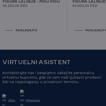
FIGURA LALIQUE - PIOU PIOU
FIGURA LALIQUE 
36.250,00
RSD
40.000,00
RSD
POGLEDAJTE
POGLEDAJT
VIRTUELNI ASISTENT
Kontaktirajte nas i besplatno zakažite personalnu
virtuelnu kupovinu, gde će vam naši ljubazni prodavci
biti na raspolaganju u privatnom terminu.
Viber
WhatsApp