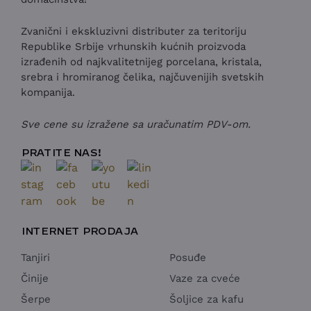
Zvanični i ekskluzivni distributer za teritoriju
Republike Srbije vrhunskih kućnih proizvoda
izrađenih od najkvalitetnijeg porcelana, kristala,
srebra i hromiranog čelika, najčuvenijih svetskih
kompanija.
Sve cene su izražene sa uračunatim PDV-om.
PRATITE NAS!
INTERNET PRODAJA
Tanjiri
Posuđe
Činije
Vaze za cveće
Šerpe
Šoljice za kafu