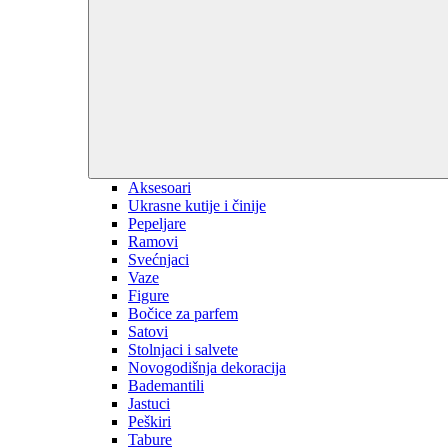
Aksesoari
Ukrasne kutije i činije
Pepeljare
Ramovi
Svećnjaci
Vaze
Figure
Bočice za parfem
Satovi
Stolnjaci i salvete
Novogodišnja dekoracija
Bademantili
Jastuci
Peškiri
Tabure