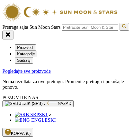
Pretraga sajta Sun Moon Stars
Proizvodi
Kategorije
Sadržaj
Pogledajte sve proizvode
Nema rezultata za ovu pretragu. Promenite pretragu i pokušajte
ponovo.
POZOVITE NAS
JEZIK (SRB)
NAZAD
SRPSKI
ENGLESKI
KORPA
(0)