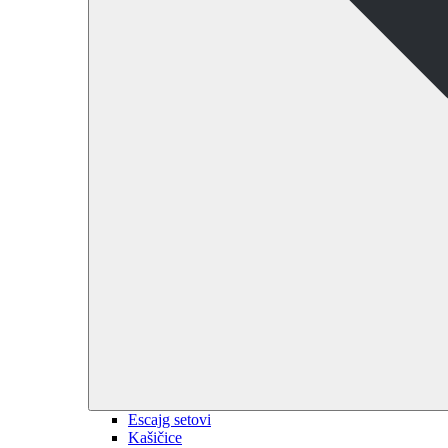
Escajg setovi
Kašičice