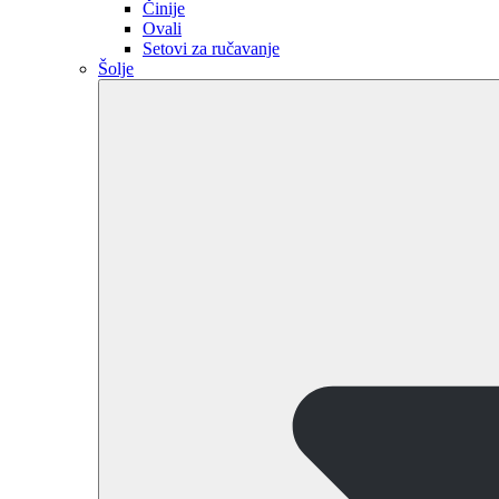
Činije
Ovali
Setovi za ručavanje
Šolje