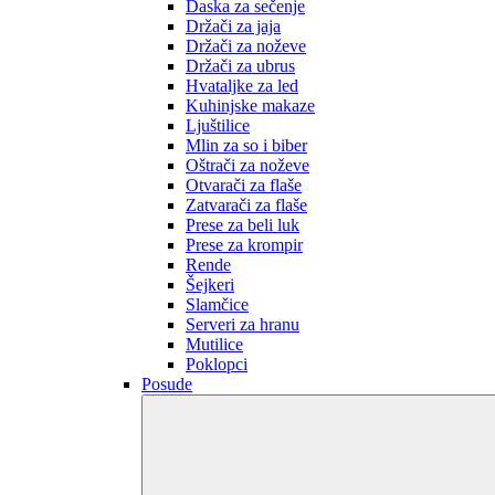
Daska za sečenje
Držači za jaja
Držači za noževe
Držači za ubrus
Hvataljke za led
Kuhinjske makaze
Ljuštilice
Mlin za so i biber
Oštrači za noževe
Otvarači za flaše
Zatvarači za flaše
Prese za beli luk
Prese za krompir
Rende
Šejkeri
Slamčice
Serveri za hranu
Mutilice
Poklopci
Posude