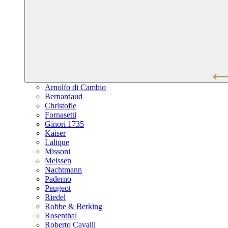
Arnolfo di Cambio
Bernardaud
Christofle
Fornasetti
Ginori 1735
Kaiser
Lalique
Missoni
Meissen
Nachtmann
Paderno
Peugeot
Riedel
Robbe & Berking
Rosenthal
Roberto Cavalli