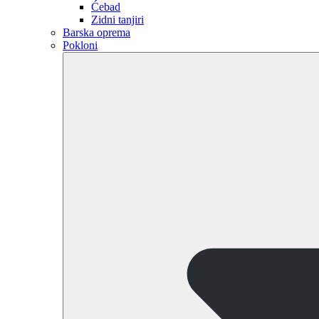
Ćebad
Zidni tanjiri
Barska oprema
Pokloni