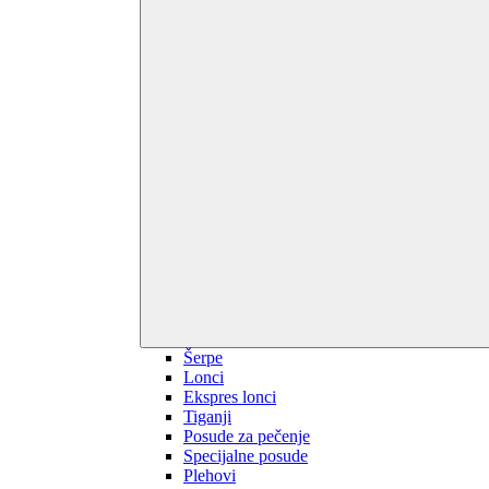
Šerpe
Lonci
Ekspres lonci
Tiganji
Posude za pečenje
Specijalne posude
Plehovi