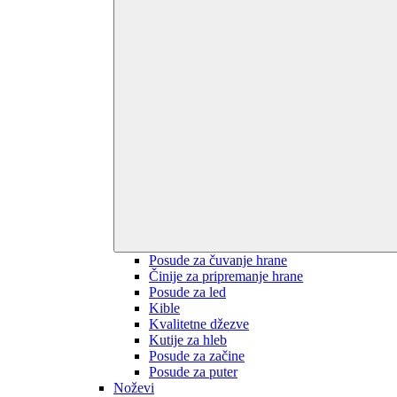
Posude za čuvanje hrane
Činije za pripremanje hrane
Posude za led
Kible
Kvalitetne džezve
Kutije za hleb
Posude za začine
Posude za puter
Noževi