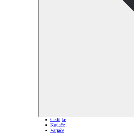
Cediljke
Kutlače
Varjače