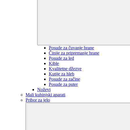
Posude za čuvanje hrane
Činije za pripremanje hrane
Posude za led
Kible
Kvalitetne džezve
Kutije za hleb
Posude za začine
Posude za puter
Noževi
Mali kuhinjski aparati
Pribor za jelo