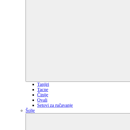
Tanjiri
Tacne
Činije
Ovali
Setovi za ručavanje
Šolje