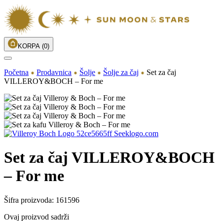
KORPA
(0)
Početna
Prodavnica
Šolje
Šolje za čaj
Set za čaj
VILLEROY&BOCH – For me
Set za čaj VILLEROY&BOCH
– For me
Šifra proizvoda:
161596
Ovaj proizvod sadrži