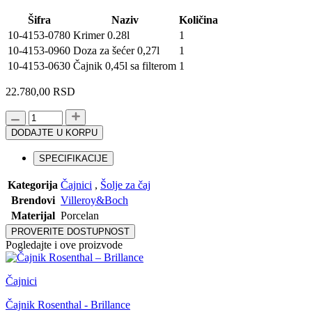
Šifra
Naziv
Količina
10-4153-0780
Krimer 0.28l
1
10-4153-0960
Doza za šećer 0,27l
1
10-4153-0630
Čajnik 0,45l sa filterom
1
22.780,00
RSD
Set
za
DODAJTE U KORPU
čaj
VILLEROY&BOCH
SPECIFIKACIJE
-
For
Kategorija
Čajnici
,
Šolje za čaj
me
Brendovi
Villeroy&Boch
količina
Materijal
Porcelan
PROVERITE DOSTUPNOST
Pogledajte i ove proizvode
Čajnici
Čajnik Rosenthal - Brillance