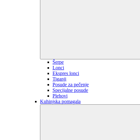
Šerpe
Lonci
Ekspres lonci
Tiganji
Posude za pečenje
Specijalne posude
Plehovi
Kuhinjska pomagala