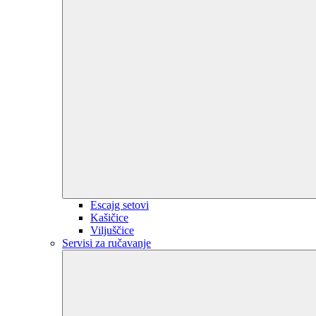
Escajg setovi
Kašičice
Viljuščice
Servisi za ručavanje