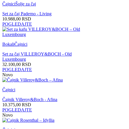
Čajnici
Šolje za čaj
Set za čaj Paderno - Living
10.988,00
RSD
POGLEDAJTE
Bokali
Čajnici
Set za čaj VILLEROY&BOCH - Old
Luxembourg
32.100,00
RSD
POGLEDAJTE
Novo
Čajnici
Čajnik Villeroy&Boch - Afina
10.375,00
RSD
POGLEDAJTE
Novo