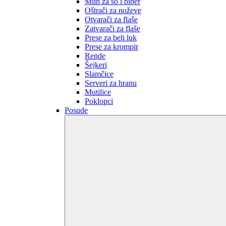
Mlin za so i biber
Oštrači za noževe
Otvarači za flaše
Zatvarači za flaše
Prese za beli luk
Prese za krompir
Rende
Šejkeri
Slamčice
Serveri za hranu
Mutilice
Poklopci
Posude