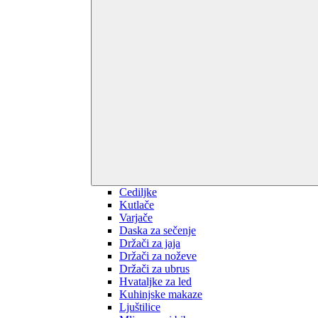
Cediljke
Kutlače
Varjače
Daska za sečenje
Držači za jaja
Držači za noževe
Držači za ubrus
Hvataljke za led
Kuhinjske makaze
Ljuštilice