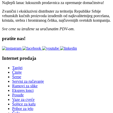
Najlepši lanac luksuznih prodavnica za opremanje domaćinstva!
Zvanični i ekskluzivni distributer za teritoriju Republike Srbije
vrhunskih kućnih proizvoda izrađenih od najkvalitetnijeg porcelana,
kristala, srebra i hromiranog čelika, najčuvenijih svetskih kompanija.
Sve cene su izražene sa uračunatim PDV-om.
pratite nas!
Internet prodaja
Tanjiri
Činije
Šerpe
Servisi za ručavanje
Ramovi za slike
Ekspres lonci
Posuđe
Vaze za cveće
Šoljice za kafu
Pribor za jelo