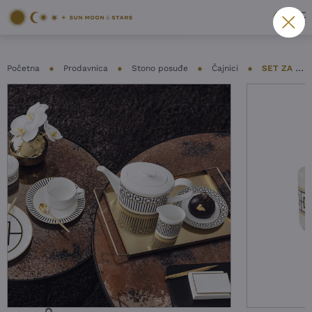
Početna
Prodavnica
Stono posuđe
Čajnici
SET ZA ČAJ VILLEROY&BOCH – METROCHIC