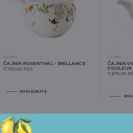
Prihvatam
Uslove korišćenja i Politiku privatnosti
*
POŠALJITE UPIT
ČAJNICI
ČAJNICI
ČAJNIK ROSENTHAL - BRILLANCE
ČAJNIK V
17.750,00
RSD
COULEUR
11.675,00
R
POGLEDAJTE
POG
POGLEDAJTE I DRUGE PROIZVODE OVOG BRENDA