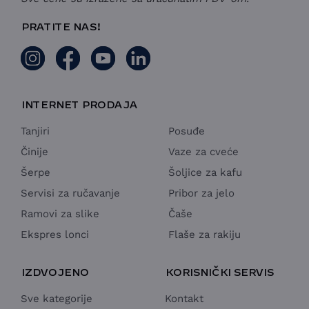
PRATITE NAS!
INTERNET PRODAJA
Tanjiri
Posuđe
Činije
Vaze za cveće
Šerpe
Šoljice za kafu
Servisi za ručavanje
Pribor za jelo
Ramovi za slike
Čaše
Ekspres lonci
Flaše za rakiju
IZDVOJENO
KORISNIČKI SERVIS
Sve kategorije
Kontakt