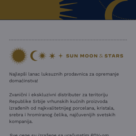
Najlepši lanac luksuznih prodavnica za opremanje
domaćinstva!
Zvanični i ekskluzivni distributer za teritoriju
Republike Srbije vrhunskih kućnih proizvoda
izrađenih od najkvalitetnijeg porcelana, kristala,
srebra i hromiranog čelika, najčuvenijih svetskih
kompanija.
Sve cene su izražene sa uračunatim PDV-om.