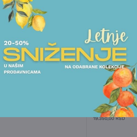
TANJIRI
ČINIJE
TANJIRI
SET 6 TANJIRA
SET 6 TANJIRA
VILLEROY&BOCH -
VILLEROY&BOCH 
MANUFACTURE ICE
MANUFACTURE I
17.850,00
RSD
19.350,00
RSD