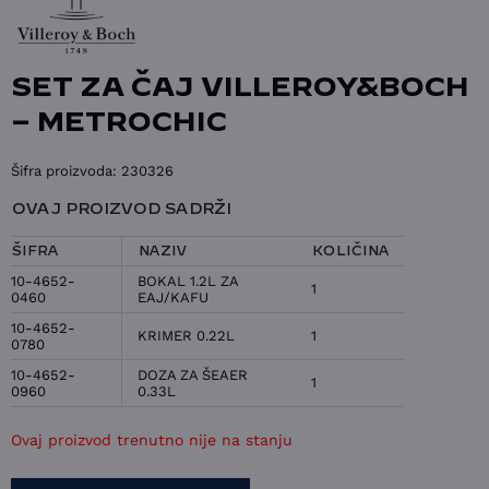
SET ZA ČAJ VILLEROY&BOCH
– METROCHIC
Šifra proizvoda:
230326
OVAJ PROIZVOD SADRŽI
ŠIFRA
NAZIV
KOLIČINA
10-4652-
BOKAL 1.2L ZA
1
0460
EAJ/KAFU
10-4652-
KRIMER 0.22L
1
0780
10-4652-
DOZA ZA ŠEAER
1
0960
0.33L
Ovaj proizvod trenutno nije na stanju