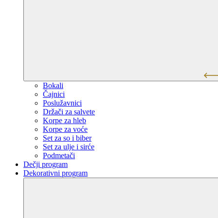
Bokali
Čajnici
Poslužavnici
Držači za salvete
Korpe za hleb
Korpe za voće
Set za so i biber
Set za ulje i sirće
Podmetači
Dečji program
Dekorativni program