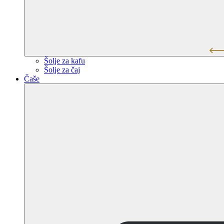
Šolje za kafu
Šolje za čaj
Čaše