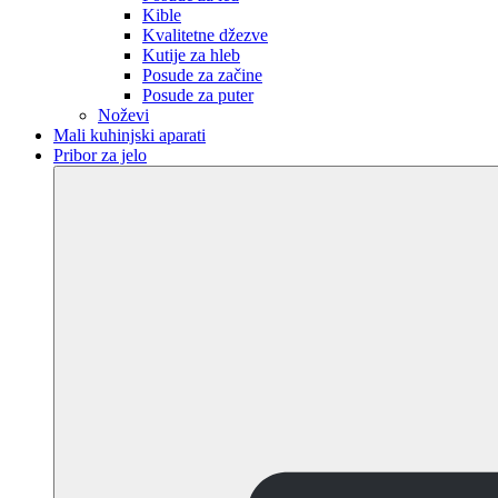
Kible
Kvalitetne džezve
Kutije za hleb
Posude za začine
Posude za puter
Noževi
Mali kuhinjski aparati
Pribor za jelo