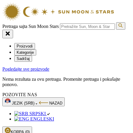
Pretraga sajta Sun Moon Stars
Proizvodi
Kategorije
Sadržaj
Pogledajte sve proizvode
Nema rezultata za ovu pretragu. Promenite pretragu i pokušajte
ponovo.
POZOVITE NAS
JEZIK (SRB)
NAZAD
SRPSKI
ENGLESKI
KORPA
(0)