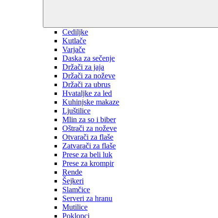
Cediljke
Kutlače
Varjače
Daska za sečenje
Držači za jaja
Držači za noževe
Držači za ubrus
Hvataljke za led
Kuhinjske makaze
Ljuštilice
Mlin za so i biber
Oštrači za noževe
Otvarači za flaše
Zatvarači za flaše
Prese za beli luk
Prese za krompir
Rende
Šejkeri
Slamčice
Serveri za hranu
Mutilice
Poklopci