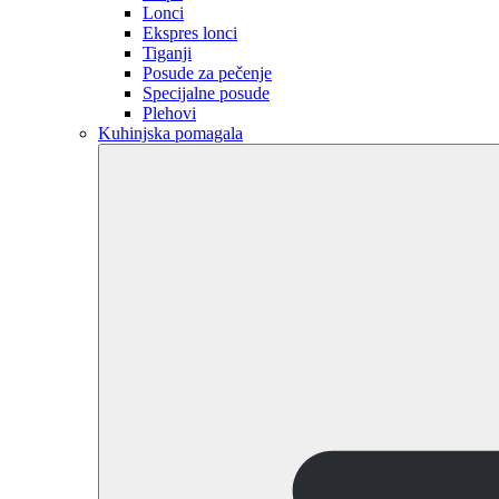
Lonci
Ekspres lonci
Tiganji
Posude za pečenje
Specijalne posude
Plehovi
Kuhinjska pomagala