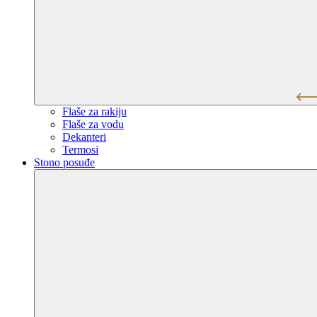
Flaše za rakiju
Flaše za vodu
Dekanteri
Termosi
Stono posuđe