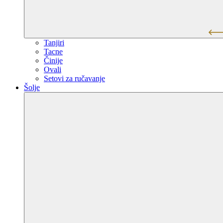
Tanjiri
Tacne
Činije
Ovali
Setovi za ručavanje
Šolje