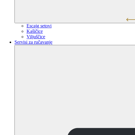
Escajg setovi
Kašičice
Viljuščice
Servisi za ručavanje