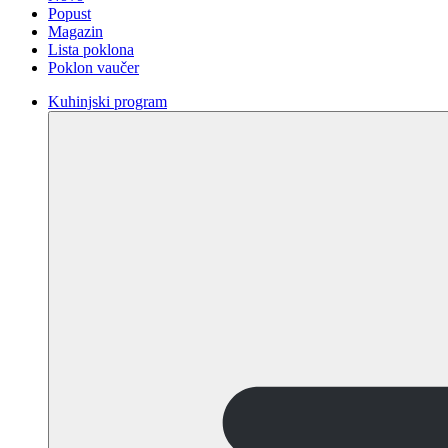
Popust
Magazin
Lista poklona
Poklon vaučer
Kuhinjski program