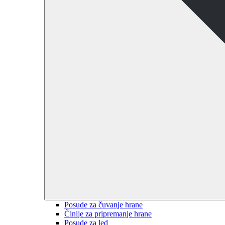
Posude za čuvanje hrane
Činije za pripremanje hrane
Posude za led