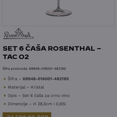
SET 6 ČAŠA ROSENTHAL –
TAC O2
Šifra proizvoda:
69948-016001-48219S
Šifra –
69948-016001-48219S
Materijal – Kristal
Opis – Set 6 čaša za crno vino
Dimenzije – H 28,5cm i 0,65l