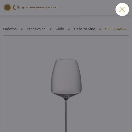
Početna
Prodavnica
Čaše
Čaše za vino
SET 6 ČAŠA ROSENTHAL – TAC O2