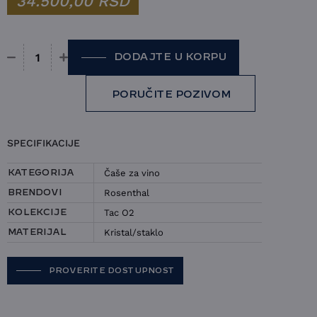
34.500,00
RSD
DODAJTE U KORPU
Set 6 čaša Rosenthal - Tac O2 količina
PORUČITE POZIVOM
SPECIFIKACIJE
Čaše za vino
KATEGORIJA
Rosenthal
BRENDOVI
Tac O2
KOLEKCIJE
Kristal/staklo
MATERIJAL
PROVERITE DOSTUPNOST