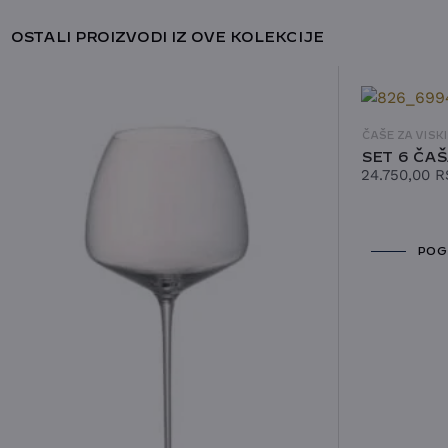
OSTALI PROIZVODI IZ OVE KOLEKCIJE
ČAŠE ZA VISKI
SET 6 ČAŠ
24.750,00
R
POG