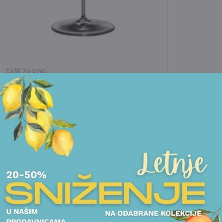
ČAŠE ZA VINO
SET 6 ČAŠA ROSENTHAL - TAC O2
34.500,00
RSD
POGLEDAJTE
POGLEDAJTE I DRUGE PROIZVODE OVOG BRENDA