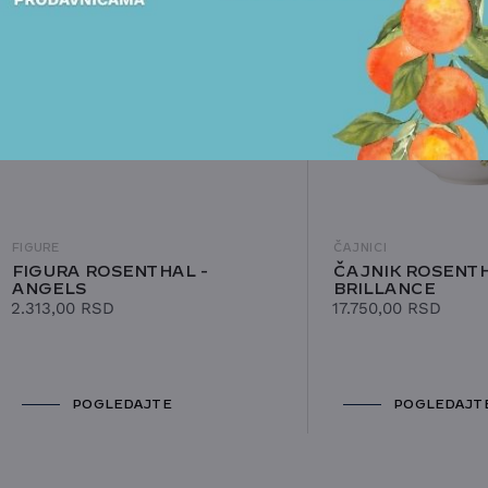
FIGURE
ČAJNICI
FIGURA ROSENTHAL -
ČAJNIK ROSENTH
ANGELS
BRILLANCE
2.313,00
RSD
17.750,00
RSD
POGLEDAJTE
POGLEDAJT