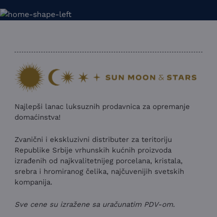
Najlepši lanac luksuznih prodavnica za opremanje
domaćinstva!
Zvanični i ekskluzivni distributer za teritoriju
Republike Srbije vrhunskih kućnih proizvoda
izrađenih od najkvalitetnijeg porcelana, kristala,
srebra i hromiranog čelika, najčuvenijih svetskih
kompanija.
Sve cene su izražene sa uračunatim PDV-om.