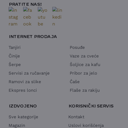
PRATITE NAS!
INTERNET PRODAJA
Tanjiri
Posuđe
Činije
Vaze za cveće
Šerpe
Šoljice za kafu
Servisi za ručavanje
Pribor za jelo
Ramovi za slike
Čaše
Ekspres lonci
Flaše za rakiju
IZDVOJENO
KORISNIČKI SERVIS
Sve kategorije
Kontakt
Magazin
Uslovi korišćenja