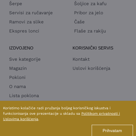
Šerpe
Šoljice za kafu
Servisi za ručavanje
Pribor za jelo
Ramovi za slike
Čaše
Ekspres lonci
Flaše za rakiju
IZDVOJENO
KORISNIČKI SERVIS
Sve kategorije
Kontakt
Magazin
Uslovi korišćenja
Pokloni
O nama
Lista poklona
Horeca Ponuda
Koristimo kolačiće radi pružanja boljeg korisničkog iskustva i
funkcionisanja ove prezentacije u skladu sa
Politikom privatnosti i
Uslovima korišćenja
.
1998 - 2026 © SUN MOON & STARS doo
Prihvatam
Izrada internet prodavnice:
Avokado.rs