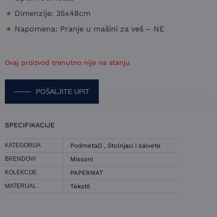
Dimenzije: 35x48cm
Napomena: Pranje u mašini za veš – NE
Ovaj proizvod trenutno nije na stanju
POŠALJITE UPIT
POŠALJITE UPIT ZA SET 2 PODMETAČA
SPECIFIKACIJE
MISSONI – PAPERMAT
KATEGORIJA
Podmetači
,
Stolnjaci i salvete
IME I PREZIME
BRENDOVI
Missoni
KOLEKCIJE
PAPERMAT
KONTAKT E-POŠTA
MATERIJAL
Tekstil
KONTAKT TELEFON