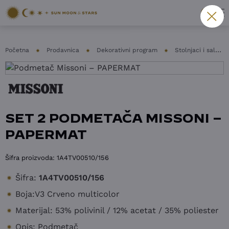
Početna
Prodavnica
Dekorativni program
Stolnjaci i salvete
SET 2 PODMETAČA MISSONI –
PAPERMAT
Šifra proizvoda:
1A4TV00510/156
Šifra:
1A4TV00510/156
Boja:V3 Crveno multicolor
Materijal: 53% polivinil / 12% acetat / 35% poliester
Opis: Podmetač