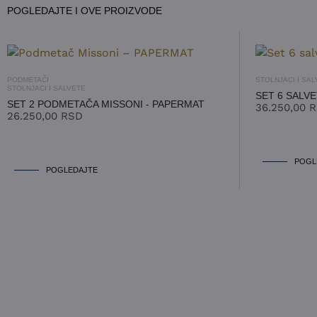
POGLEDAJTE I OVE PROIZVODE
IZABERITE TEMU:
UPIT ZA DOSTUPNOST
UPIT ZA CENU
PODMETAČI
STOLNJACI I SA
STOLNJACI I SALVETE
SET 6 SALVE
SET 2 PODMETAČA MISSONI - PAPERMAT
36.250,00
R
26.250,00
RSD
Prihvatam
Uslove korišćenja i Politiku privatnosti
*
POGL
POGLEDAJTE
POŠALJITE UPIT