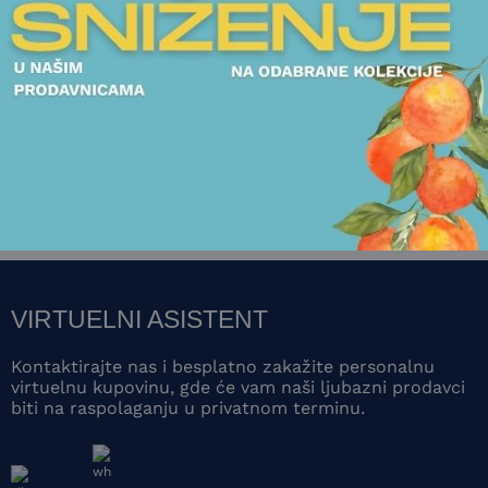
JASTUCI
JASTUCI
JASTUK MISSONI - KEW
JASTUK MISSONI - B
56.250,00
RSD
41.250,00
RSD
POGLEDAJTE
POGLEDAJTE
VIRTUELNI ASISTENT
Kontaktirajte nas i besplatno zakažite personalnu
virtuelnu kupovinu, gde će vam naši ljubazni prodavci
biti na raspolaganju u privatnom terminu.