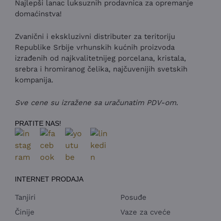
Najlepši lanac luksuznih prodavnica za opremanje
domaćinstva!
Zvanični i ekskluzivni distributer za teritoriju
Republike Srbije vrhunskih kućnih proizvoda
izrađenih od najkvalitetnijeg porcelana, kristala,
srebra i hromiranog čelika, najčuvenijih svetskih
kompanija.
Sve cene su izražene sa uračunatim PDV-om.
PRATITE NAS!
INTERNET PRODAJA
Tanjiri
Posuđe
Činije
Vaze za cveće