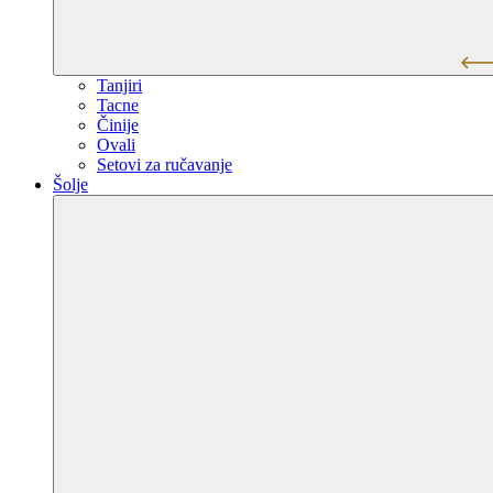
Tanjiri
Tacne
Činije
Ovali
Setovi za ručavanje
Šolje