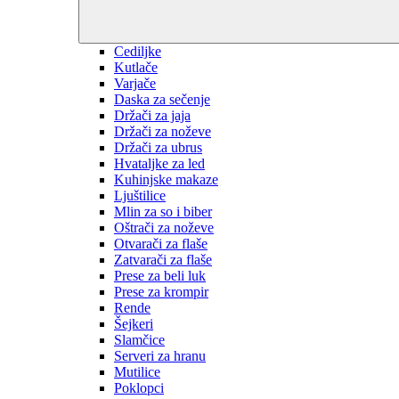
Cediljke
Kutlače
Varjače
Daska za sečenje
Držači za jaja
Držači za noževe
Držači za ubrus
Hvataljke za led
Kuhinjske makaze
Ljuštilice
Mlin za so i biber
Oštrači za noževe
Otvarači za flaše
Zatvarači za flaše
Prese za beli luk
Prese za krompir
Rende
Šejkeri
Slamčice
Serveri za hranu
Mutilice
Poklopci