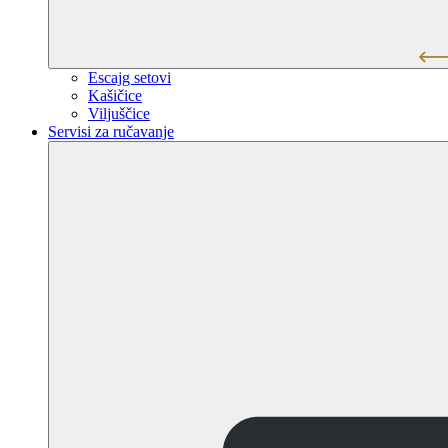
Escajg setovi
Kašičice
Viljuščice
Servisi za ručavanje