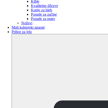
Kible
Kvalitetne džezve
Kutije za hleb
Posude za začine
Posude za puter
Noževi
Mali kuhinjski aparati
Pribor za jelo