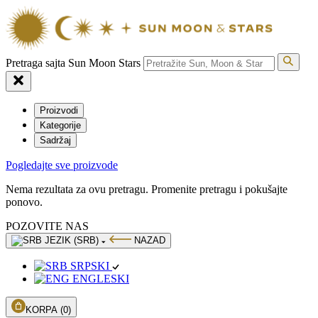
Pretraga sajta Sun Moon Stars
Proizvodi
Kategorije
Sadržaj
Pogledajte sve proizvode
Nema rezultata za ovu pretragu. Promenite pretragu i pokušajte
ponovo.
POZOVITE NAS
JEZIK (SRB)
NAZAD
SRPSKI
ENGLESKI
KORPA
(0)