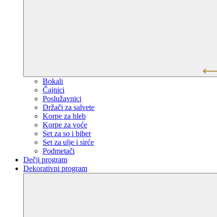
Bokali
Čajnici
Poslužavnici
Držači za salvete
Korpe za hleb
Korpe za voće
Set za so i biber
Set za ulje i sirće
Podmetači
Dečji program
Dekorativni program