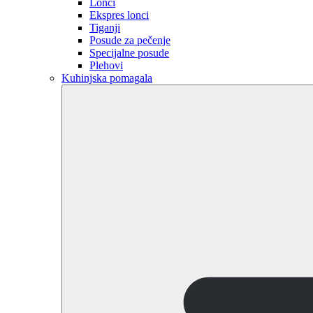
Lonci
Ekspres lonci
Tiganji
Posude za pečenje
Specijalne posude
Plehovi
Kuhinjska pomagala