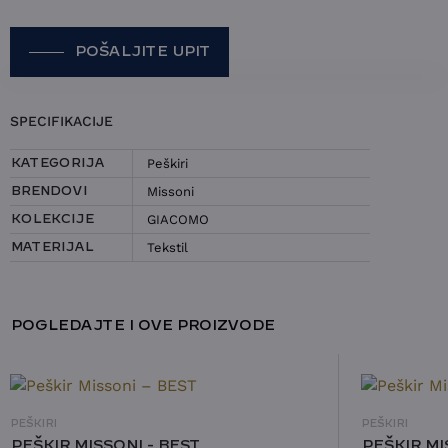
POŠALJITE UPIT
POŠALJITE UPIT ZA PEŠKIR
SPECIFIKACIJE
MISSONI – GIACOMO
Peškiri
KATEGORIJA
IME I PREZIME
Missoni
BRENDOVI
GIACOMO
KOLEKCIJE
KONTAKT E-POŠTA
Tekstil
MATERIJAL
KONTAKT TELEFON
POGLEDAJTE I OVE PROIZVODE
IZABERITE TEMU:
UPIT ZA DOSTUPNOST
UPIT ZA CENU
PEŠKIRI
PEŠKIRI
PEŠKIR MISSONI - BEST
PEŠKIR MI