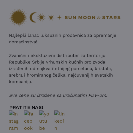
Najlepši lanac luksuznih prodavnica za opremanje
domaćinstva!
Zvanični i ekskluzivni distributer za teritoriju
Republike Srbije vrhunskih kućnih proizvoda
izrađenih od najkvalitetnijeg porcelana, kristala,
srebra i hromiranog čelika, najčuvenijih svetskih
kompanija.
Sve cene su izražene sa uračunatim PDV-om.
PRATITE NAS!