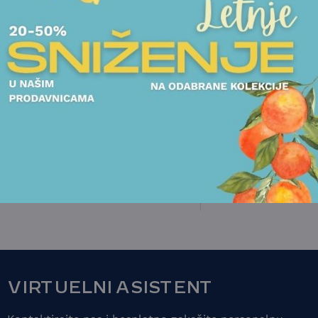
POGLEDAJTE I DRUGE PROIZVODE OVOG BRENDA
JASTUCI
JASTUCI
JASTUK MISSONI - KEW
JASTUK MISSONI 
56.250,00
RSD
41.250,00
RSD
POGLEDAJTE
POGLEDAJT
VIRTUELNI ASISTENT