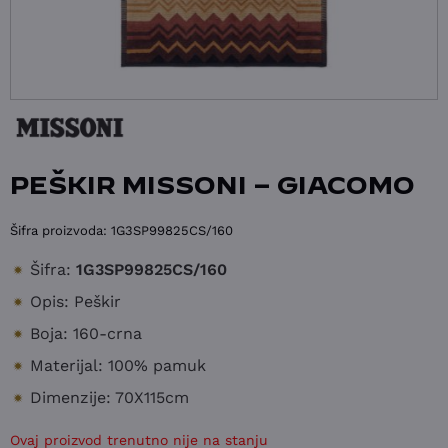
PEŠKIR MISSONI – GIACOMO
Šifra proizvoda:
1G3SP99825CS/160
Šifra:
1G3SP99825CS/160
Opis: Peškir
Boja: 160-crna
Materijal: 100% pamuk
Dimenzije: 70X115cm
Ovaj proizvod trenutno nije na stanju