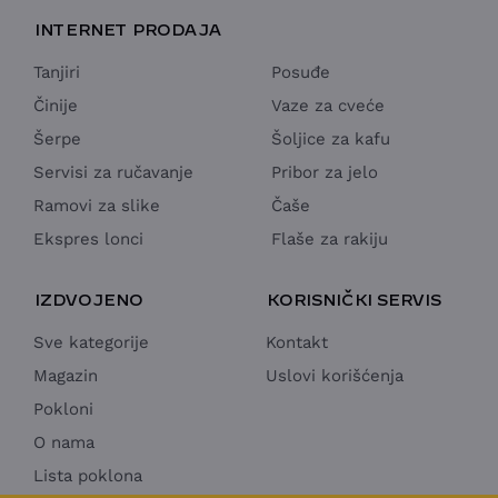
INTERNET PRODAJA
Tanjiri
Posuđe
Činije
Vaze za cveće
Šerpe
Šoljice za kafu
Servisi za ručavanje
Pribor za jelo
Ramovi za slike
Čaše
Ekspres lonci
Flaše za rakiju
IZDVOJENO
KORISNIČKI SERVIS
Sve kategorije
Kontakt
Magazin
Uslovi korišćenja
Pokloni
O nama
Lista poklona