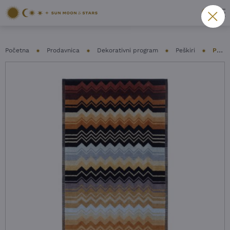
Početna
Prodavnica
Dekorativni program
Peškiri
PEŠKIR MISSONI – GIACOMO