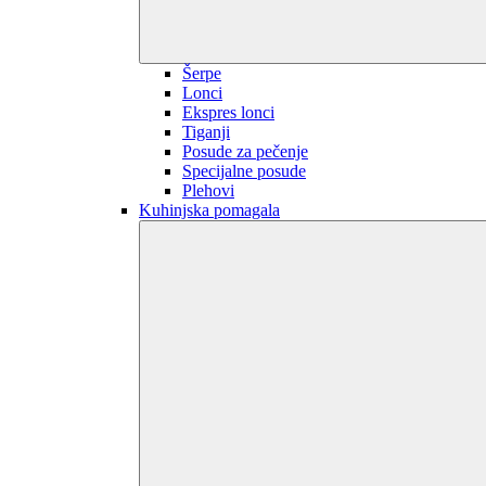
Šerpe
Lonci
Ekspres lonci
Tiganji
Posude za pečenje
Specijalne posude
Plehovi
Kuhinjska pomagala