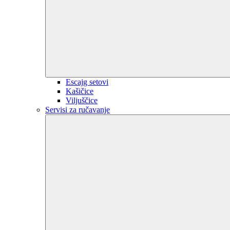
Escajg setovi
Kašičice
Viljuščice
Servisi za ručavanje