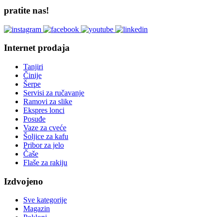
pratite nas!
Internet prodaja
Tanjiri
Činije
Šerpe
Servisi za ručavanje
Ramovi za slike
Ekspres lonci
Posuđe
Vaze za cveće
Šoljice za kafu
Pribor za jelo
Čaše
Flaše za rakiju
Izdvojeno
Sve kategorije
Magazin