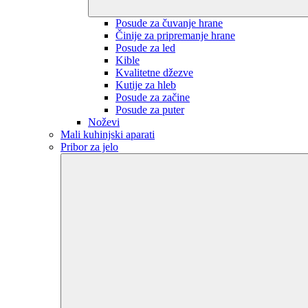
Posude za čuvanje hrane
Činije za pripremanje hrane
Posude za led
Kible
Kvalitetne džezve
Kutije za hleb
Posude za začine
Posude za puter
Noževi
Mali kuhinjski aparati
Pribor za jelo