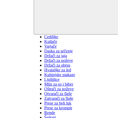
Cediljke
Kutlače
Varjače
Daska za sečenje
Držači za jaja
Držači za noževe
Držači za ubrus
Hvataljke za led
Kuhinjske makaze
Ljuštilice
Mlin za so i biber
Oštrači za noževe
Otvarači za flaše
Zatvarači za flaše
Prese za beli luk
Prese za krompir
Rende
Šejkeri