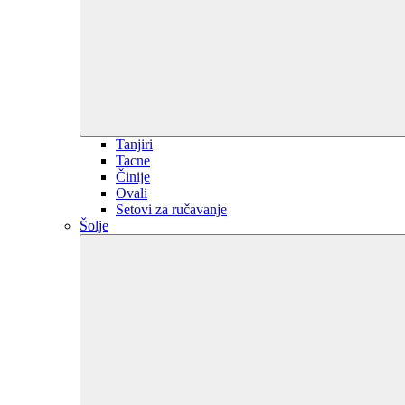
Tanjiri
Tacne
Činije
Ovali
Setovi za ručavanje
Šolje