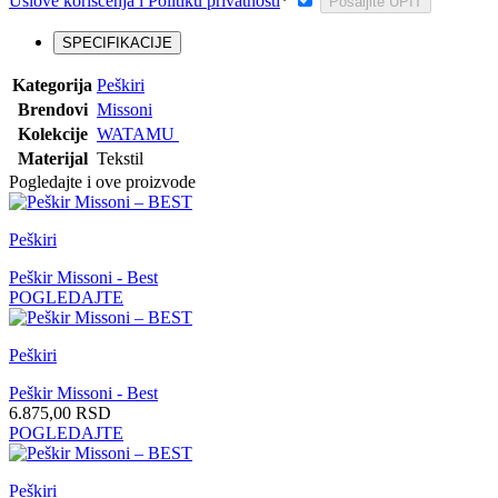
Uslove korišćenja i Politiku privatnosti
*
Pošaljite UPIT
SPECIFIKACIJE
Kategorija
Peškiri
Brendovi
Missoni
Kolekcije
WATAMU
Materijal
Tekstil
Pogledajte i ove proizvode
Peškiri
Peškir Missoni - Best
POGLEDAJTE
Peškiri
Peškir Missoni - Best
6.875,00
RSD
POGLEDAJTE
Peškiri