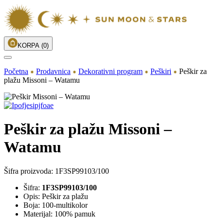
KORPA
(0)
Početna
Prodavnica
Dekorativni program
Peškiri
Peškir za
plažu Missoni – Watamu
Peškir za plažu Missoni –
Watamu
Šifra proizvoda:
1F3SP99103/100
Šifra:
1F3SP99103/100
Opis: Peškir za plažu
Boja: 100-multikolor
Materijal: 100% pamuk