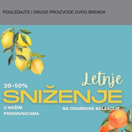
POGLEDAJTE I DRUGE PROIZVODE OVOG BRENDA
ČINIJE
UKRASNE KUTIJE I ČINIJE
ESCAJG SETOVI
ČINIJA SAMBONET - GIO PONTI
ESCAJG 24 DELA SA
18.750,00
RSD
H.DECO
26.063,00
RSD
POGLEDAJTE
POGLEDAJTE