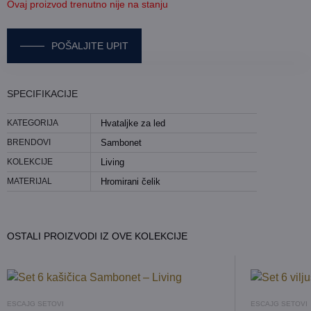
Ovaj proizvod trenutno nije na stanju
POŠALJITE UPIT
POŠALJITE UPIT ZA HVATALJKE
SPECIFIKACIJE
SAMBONET – LIVING
KATEGORIJA
Hvataljke za led
IME I PREZIME
BRENDOVI
Sambonet
KOLEKCIJE
Living
KONTAKT E-POŠTA
MATERIJAL
Hromirani čelik
KONTAKT TELEFON
OSTALI PROIZVODI IZ OVE KOLEKCIJE
IZABERITE TEMU:
UPIT ZA DOSTUPNOST
UPIT ZA CENU
ESCAJG SETOVI
ESCAJG SETOVI