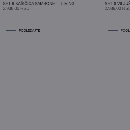
SET 6 KAŠIČICA SAMBONET - LIVING
SET 6 VILJU
2.938,00
RSD
2.938,00
RS
Prihvatam
Uslove korišćenja i Politiku privatnosti
*
POGLEDAJTE
POGL
POŠALJITE UPIT