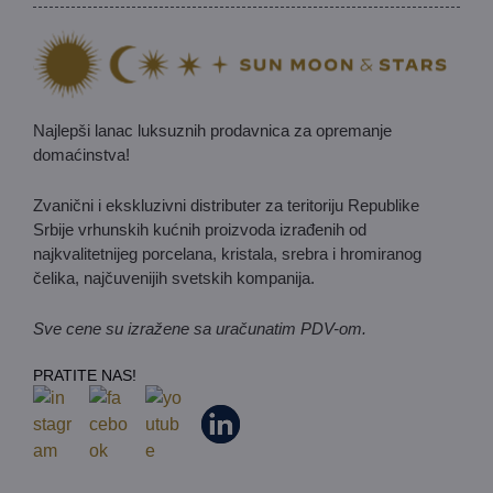
Najlepši lanac luksuznih prodavnica za opremanje
domaćinstva!
Zvanični i ekskluzivni distributer za teritoriju Republike
Srbije vrhunskih kućnih proizvoda izrađenih od
najkvalitetnijeg porcelana, kristala, srebra i hromiranog
čelika, najčuvenijih svetskih kompanija.
Sve cene su izražene sa uračunatim PDV-om.
PRATITE NAS!