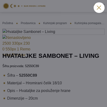
Početna
Prodavnica
Kuhinjski program
Kuhinjska pomagala
HVATALJKE SAMBONET – LIVING
Šifra proizvoda:
52550C89
Šifra –
52550C89
Materijal – Hromirani čelik 18/10
Opis – Hvataljke za posluženje hrane
Dimenzije – 20cm