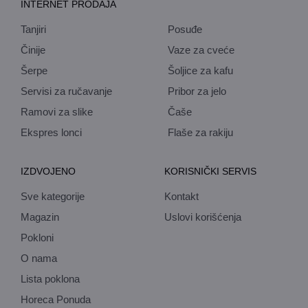
INTERNET PRODAJA
Tanjiri
Posuđe
Činije
Vaze za cveće
Šerpe
Šoljice za kafu
Servisi za ručavanje
Pribor za jelo
Ramovi za slike
Čaše
Ekspres lonci
Flaše za rakiju
IZDVOJENO
KORISNIČKI SERVIS
Sve kategorije
Kontakt
Magazin
Uslovi korišćenja
Pokloni
O nama
Lista poklona
Horeca Ponuda