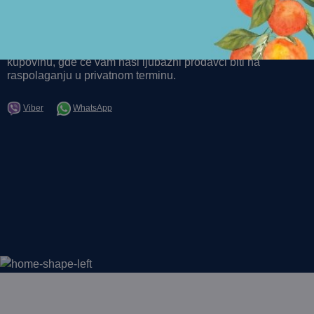
VIRTUELNI ASISTENT
Kontaktirajte nas i besplatno zakažite personalnu virtuelnu
kupovinu, gde će vam naši ljubazni prodavci biti na
raspolaganju u privatnom terminu.
Viber
WhatsApp