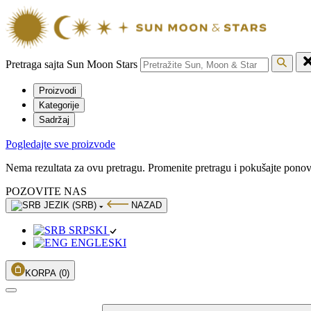
Pretraga sajta Sun Moon Stars
Proizvodi
Kategorije
Sadržaj
Pogledajte sve proizvode
Nema rezultata za ovu pretragu. Promenite pretragu i pokušajte pono
POZOVITE NAS
JEZIK (SRB)
NAZAD
SRPSKI
ENGLESKI
KORPA
(0)