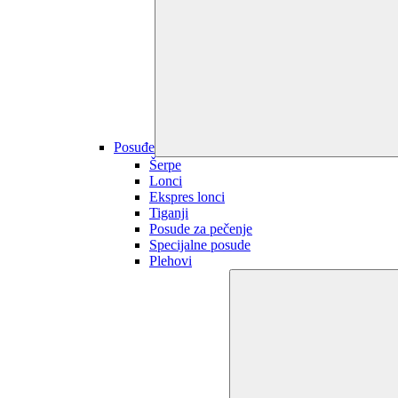
Posuđe
Šerpe
Lonci
Ekspres lonci
Tiganji
Posude za pečenje
Specijalne posude
Plehovi