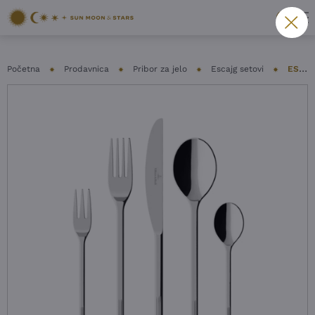
Početna
Prodavnica
Pribor za jelo
Escajg setovi
ESCAJG 30 DELOVA VILLEROY&BOCH – AFINA