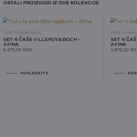
OSTALI PROIZVODI IZ OVE KOLEKCIJE
NOVO
NOVO
ČAŠE ZA ŠAMPANJAC
ČAŠE ZA RAKI
SET 4 ČAŠE VILLEROY&BOCH -
SET 4 ČA
AFINA
AFINA
6.475,00
RSD
3.875,00
RS
POGLEDAJTE
POG