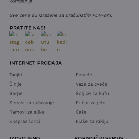
kompanija.
Sve cene su izražene sa uračunatim PDV-om.
PRATITE NAS!
INTERNET PRODAJA
Tanjiri
Posuđe
Činije
Vaze za cveće
Šerpe
Šoljice za kafu
Servisi za ručavanje
Pribor za jelo
Ramovi za slike
Čaše
Ekspres lonci
Flaše za rakiju
IZDVOJENO
KORISNIČKI SERVIS