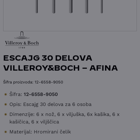
ESCAJG 30 DELOVA
VILLEROY&BOCH – AFINA
Šifra proizvoda:
12-6558-9050
Šifra:
12-6558-9050
Opis: Escajg 30 delova za 6 osoba
Dimenzije: 6 x nož, 6 x viljuška, 6x kašika, 6 x
kašičica, 6 x viljščica
Materijal: Hromirani čelik