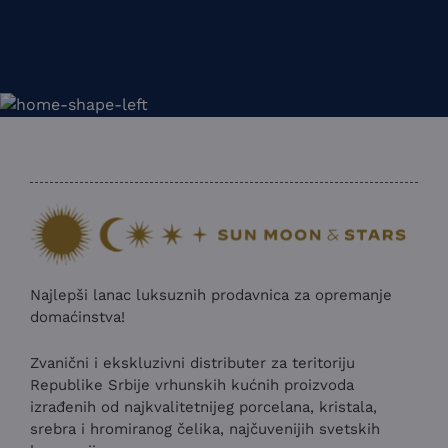
Najlepši lanac luksuznih prodavnica za opremanje
domaćinstva!
Zvanični i ekskluzivni distributer za teritoriju
Republike Srbije vrhunskih kućnih proizvoda
izrađenih od najkvalitetnijeg porcelana, kristala,
srebra i hromiranog čelika, najčuvenijih svetskih