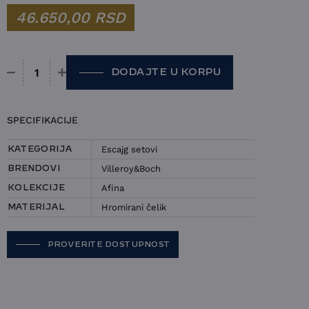
46.650,00
RSD
DODAJTE U KORPU
Escajg 30 delova Villeroy&Boch - Afina količina
SPECIFIKACIJE
Escajg setovi
KATEGORIJA
Villeroy&Boch
BRENDOVI
Afina
KOLEKCIJE
Hromirani čelik
MATERIJAL
PROVERITE DOSTUPNOST