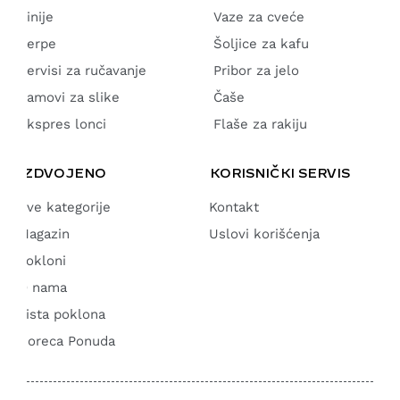
Činije
Vaze za cveće
Šerpe
Šoljice za kafu
Servisi za ručavanje
Pribor za jelo
Ramovi za slike
Čaše
Ekspres lonci
Flaše za rakiju
IZDVOJENO
KORISNIČKI SERVIS
Sve kategorije
Kontakt
Magazin
Uslovi korišćenja
Pokloni
O nama
Lista poklona
Horeca Ponuda