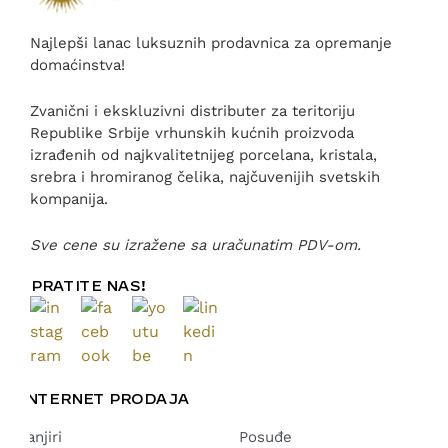
Najlepši lanac luksuznih prodavnica za opremanje
domaćinstva!
Zvanični i ekskluzivni distributer za teritoriju
Republike Srbije vrhunskih kućnih proizvoda
izrađenih od najkvalitetnijeg porcelana, kristala,
srebra i hromiranog čelika, najčuvenijih svetskih
kompanija.
Sve cene su izražene sa uračunatim PDV-om.
PRATITE NAS!
INTERNET PRODAJA
Tanjiri
Posuđe