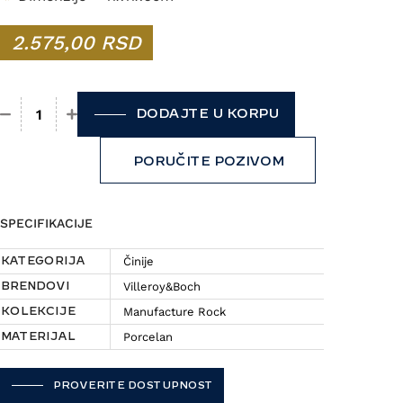
2.575,00
RSD
DODAJTE U KORPU
Činija Villeroy&Boch - Manufacture Rock količina
PORUČITE POZIVOM
SPECIFIKACIJE
Činije
KATEGORIJA
Villeroy&Boch
BRENDOVI
Manufacture Rock
KOLEKCIJE
Porcelan
MATERIJAL
PROVERITE DOSTUPNOST