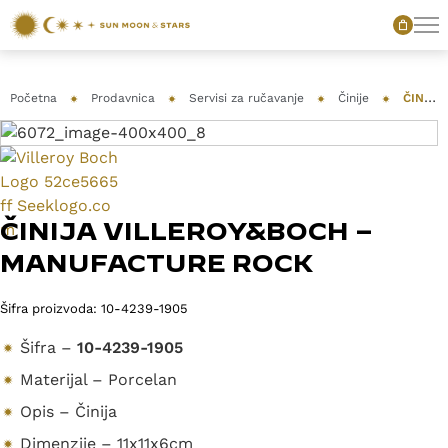
Početna
Prodavnica
Servisi za ručavanje
Činije
ČINIJA VILLEROY&BOCH – MANUFACTURE ROCK
ČINIJA VILLEROY&BOCH –
MANUFACTURE ROCK
Šifra proizvoda:
10-4239-1905
Šifra –
10-4239-1905
Materijal – Porcelan
Opis – Činija
Dimenzije – 11x11x6cm