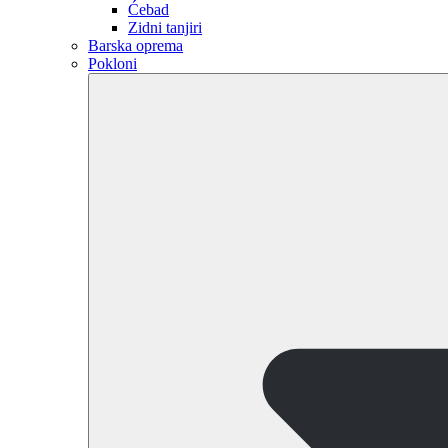
Ćebad
Zidni tanjiri
Barska oprema
Pokloni