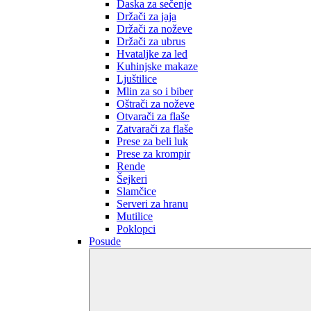
Daska za sečenje
Držači za jaja
Držači za noževe
Držači za ubrus
Hvataljke za led
Kuhinjske makaze
Ljuštilice
Mlin za so i biber
Oštrači za noževe
Otvarači za flaše
Zatvarači za flaše
Prese za beli luk
Prese za krompir
Rende
Šejkeri
Slamčice
Serveri za hranu
Mutilice
Poklopci
Posude