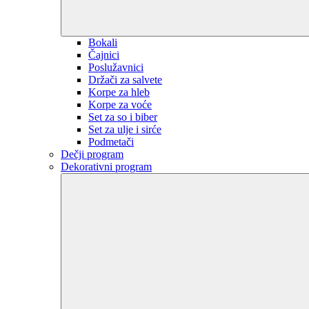
Bokali
Čajnici
Poslužavnici
Držači za salvete
Korpe za hleb
Korpe za voće
Set za so i biber
Set za ulje i sirće
Podmetači
Dečji program
Dekorativni program