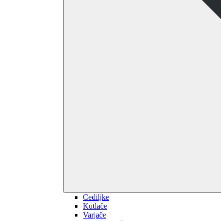
Cediljke
Kutlače
Varjače