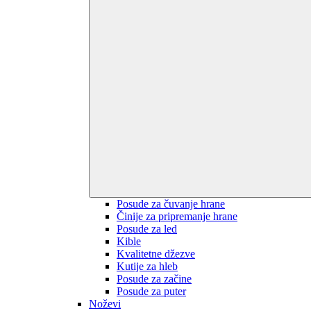
Posude za čuvanje hrane
Činije za pripremanje hrane
Posude za led
Kible
Kvalitetne džezve
Kutije za hleb
Posude za začine
Posude za puter
Noževi