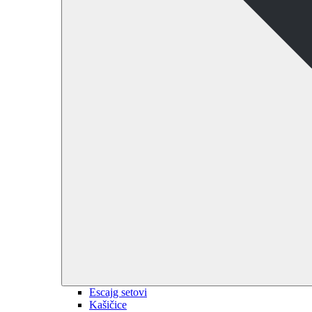
Escajg setovi
Kašičice