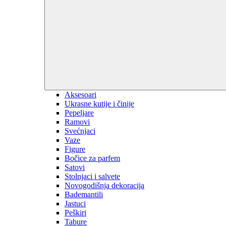
Aksesoari
Ukrasne kutije i činije
Pepeljare
Ramovi
Svećnjaci
Vaze
Figure
Bočice za parfem
Satovi
Stolnjaci i salvete
Novogodišnja dekoracija
Bademantili
Jastuci
Peškiri
Tabure