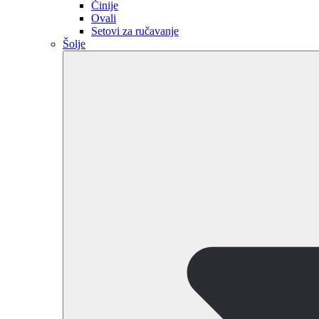
Činije
Ovali
Setovi za ručavanje
Šolje