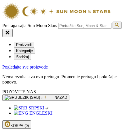
Pretraga sajta Sun Moon Stars
Proizvodi
Kategorije
Sadržaj
Pogledajte sve proizvode
Nema rezultata za ovu pretragu. Promenite pretragu i pokušajte
ponovo.
POZOVITE NAS
JEZIK (SRB)
NAZAD
SRPSKI
ENGLESKI
KORPA
(0)