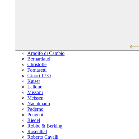
Arnolfo di Cambio
Bernardaud
Christofle
Fornasetti
Ginori 1735
Kaiser
Lalique
Missoni
Meissen
Nachtmann
Paderno
Peugeot
Riedel
Robbe & Berking
Rosenthal
Roberto Cavalli