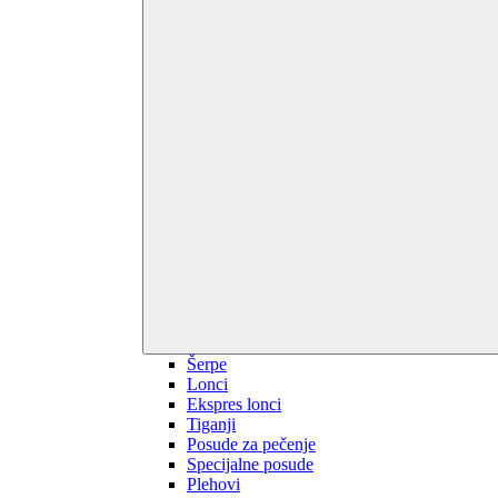
Šerpe
Lonci
Ekspres lonci
Tiganji
Posude za pečenje
Specijalne posude
Plehovi