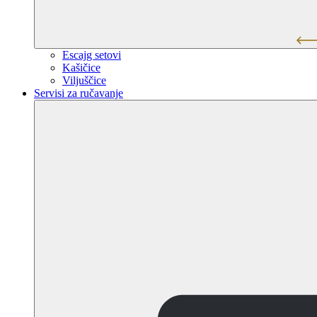
Escajg setovi
Kašičice
Viljuščice
Servisi za ručavanje