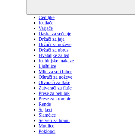
Cediljke
Kutlače
Varjače
Daska za sečenje
Držači za jaja
Držači za noževe
Držači za ubrus
Hvataljke za led
Kuhinjske makaze
Ljuštilice
Mlin za so i biber
Oštrači za noževe
Otvarači za flaše
Zatvarači za flaše
Prese za beli luk
Prese za krompir
Rende
Šejkeri
Slamčice
Serveri za hranu
Mutilice
Poklopci