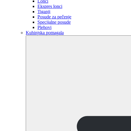
Lonci
Ekspres lonci
Tiganji
Posude za pečenje
Specijalne posude
Plehovi
Kuhinjska pomagala