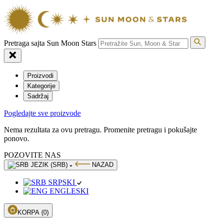
Pretraga sajta Sun Moon Stars
Proizvodi
Kategorije
Sadržaj
Pogledajte sve proizvode
Nema rezultata za ovu pretragu. Promenite pretragu i pokušajte
ponovo.
POZOVITE NAS
JEZIK (SRB)
NAZAD
SRPSKI
ENGLESKI
KORPA
(0)