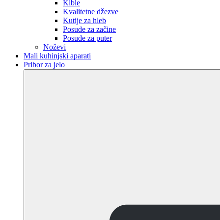
Kible
Kvalitetne džezve
Kutije za hleb
Posude za začine
Posude za puter
Noževi
Mali kuhinjski aparati
Pribor za jelo