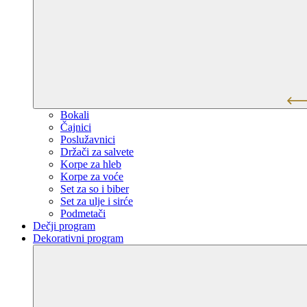
Bokali
Čajnici
Poslužavnici
Držači za salvete
Korpe za hleb
Korpe za voće
Set za so i biber
Set za ulje i sirće
Podmetači
Dečji program
Dekorativni program