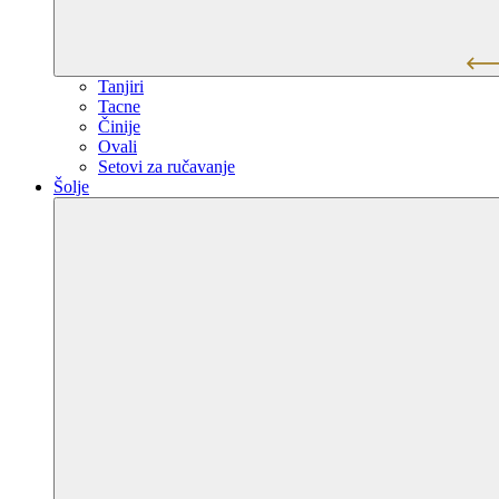
Tanjiri
Tacne
Činije
Ovali
Setovi za ručavanje
Šolje