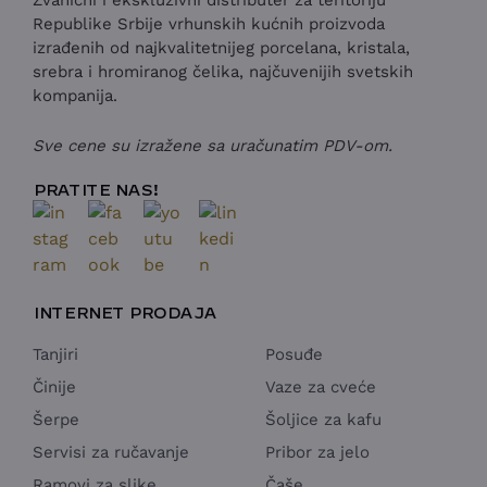
Republike Srbije vrhunskih kućnih proizvoda
izrađenih od najkvalitetnijeg porcelana, kristala,
srebra i hromiranog čelika, najčuvenijih svetskih
kompanija.
Sve cene su izražene sa uračunatim PDV-om.
PRATITE NAS!
INTERNET PRODAJA
Tanjiri
Posuđe
Činije
Vaze za cveće
Šerpe
Šoljice za kafu
Servisi za ručavanje
Pribor za jelo
Ramovi za slike
Čaše