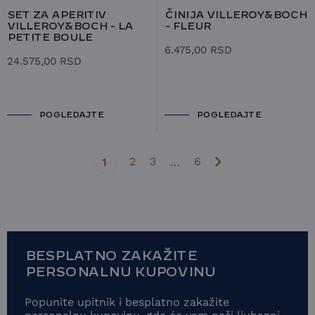
SET ZA APERITIV
ČINIJA VILLEROY&BOCH
VILLEROY&BOCH - LA
- FLEUR
PETITE BOULE
6.475,00
RSD
24.575,00
RSD
POGLEDAJTE
POGLEDAJTE
2
3
6
1
…
BESPLATNO ZAKAŽITE
PERSONALNU KUPOVINU
Popunite upitnik i besplatno zakažite