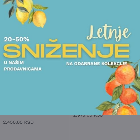
NOVO
TACNA VILLEROY&BOCH
- NEWWAVE
ČINIJA VILLEROY&BOCH
- BOSTON PEARL
POGLEDAJTE
POGLEDAJTE
NOVO
ČINIJA VILLEROY&BOCH
- NEWWAVE
ČINIJA VILLEROY&BOCH
- NEW COTTAGE BASIC
2.975,00
RSD
2.450,00
RSD