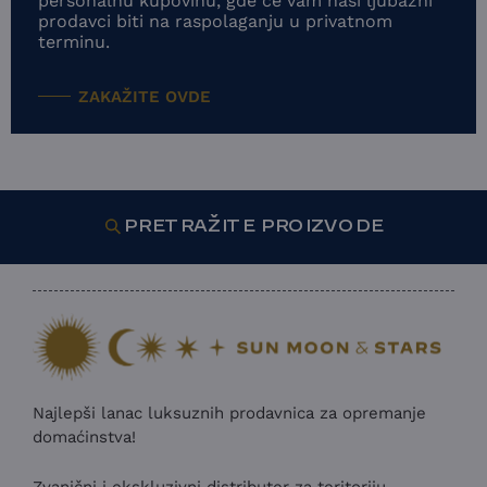
personalnu kupovinu, gde će vam naši ljubazni
prodavci biti na raspolaganju u privatnom
terminu.
ZAKAŽITE OVDE
PRETRAŽITE PROIZVODE
Najlepši lanac luksuznih prodavnica za opremanje
domaćinstva!
Zvanični i ekskluzivni distributer za teritoriju