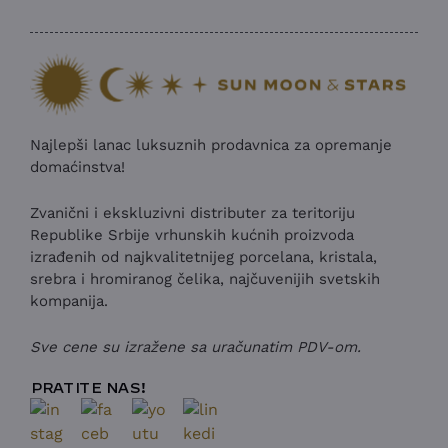
Najlepši lanac luksuznih prodavnica za opremanje
domaćinstva!
Zvanični i ekskluzivni distributer za teritoriju
Republike Srbije vrhunskih kućnih proizvoda
izrađenih od najkvalitetnijeg porcelana, kristala,
srebra i hromiranog čelika, najčuvenijih svetskih
kompanija.
Sve cene su izražene sa uračunatim PDV-om.
PRATITE NAS!