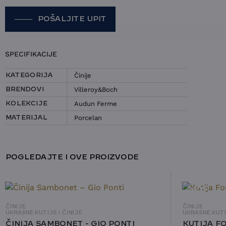
POŠALJITE UPIT
POŠALJITE UPIT ZA ČINIJA
SPECIFIKACIJE
VILLEROY&BOCH – AUDUN FERME
Činije
KATEGORIJA
IME I PREZIME
Villeroy&Boch
BRENDOVI
Audun Ferme
KOLEKCIJE
KONTAKT E-POŠTA
Porcelan
MATERIJAL
KONTAKT TELEFON
POGLEDAJTE I OVE PROIZVODE
IZABERITE TEMU:
UPIT ZA DOSTUPNOST
UPIT ZA CENU
NOVO
ČINIJE
ČINIJE
UKRASNE KUTIJE I ČINIJE
UKRASNE KUTIJ
ČINIJA SAMBONET - GIO PONTI
KUTIJA FO