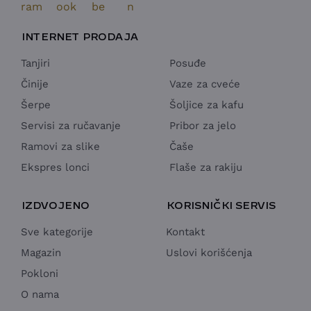
INTERNET PRODAJA
Tanjiri
Posuđe
Činije
Vaze za cveće
Šerpe
Šoljice za kafu
Servisi za ručavanje
Pribor za jelo
Ramovi za slike
Čaše
Ekspres lonci
Flaše za rakiju
IZDVOJENO
KORISNIČKI SERVIS
Sve kategorije
Kontakt
Magazin
Uslovi korišćenja
Pokloni
O nama