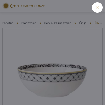
Početna
Prodavnica
Servisi za ručavanje
Činije
ČINIJA VILLEROY&BOCH – AUDUN FERME