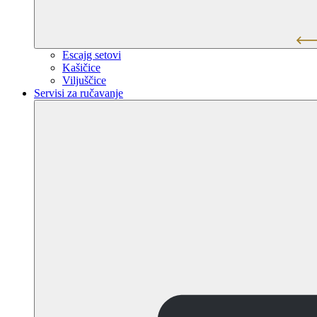
Escajg setovi
Kašičice
Viljuščice
Servisi za ručavanje