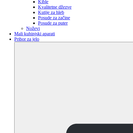
Kible
Kvalitetne džezve
Kutije za hleb
Posude za začine
Posude za puter
Noževi
Mali kuhinjski aparati
Pribor za jelo