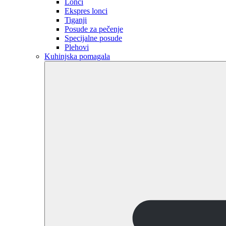
Lonci
Ekspres lonci
Tiganji
Posude za pečenje
Specijalne posude
Plehovi
Kuhinjska pomagala