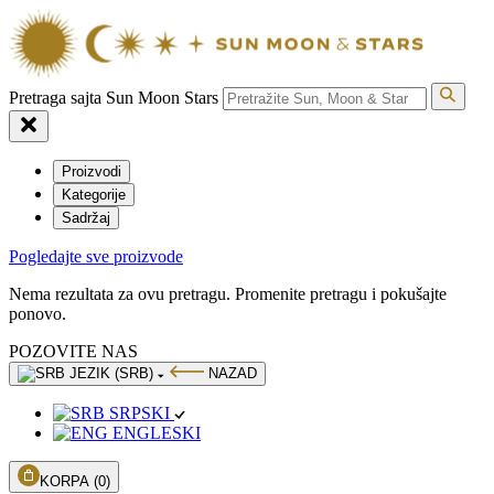
Pretraga sajta Sun Moon Stars
Proizvodi
Kategorije
Sadržaj
Pogledajte sve proizvode
Nema rezultata za ovu pretragu. Promenite pretragu i pokušajte
ponovo.
POZOVITE NAS
JEZIK (SRB)
NAZAD
SRPSKI
ENGLESKI
KORPA
(0)