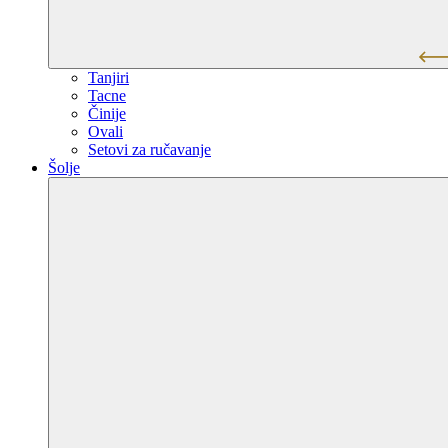
Tanjiri
Tacne
Činije
Ovali
Setovi za ručavanje
Šolje