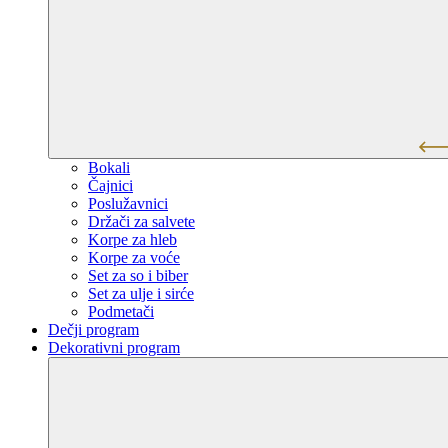
Bokali
Čajnici
Poslužavnici
Držači za salvete
Korpe za hleb
Korpe za voće
Set za so i biber
Set za ulje i sirće
Podmetači
Dečji program
Dekorativni program