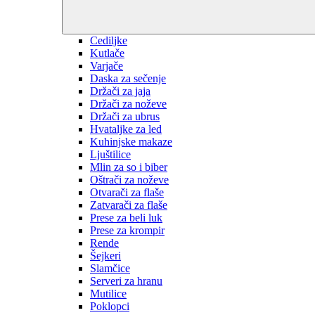
Cediljke
Kutlače
Varjače
Daska za sečenje
Držači za jaja
Držači za noževe
Držači za ubrus
Hvataljke za led
Kuhinjske makaze
Ljuštilice
Mlin za so i biber
Oštrači za noževe
Otvarači za flaše
Zatvarači za flaše
Prese za beli luk
Prese za krompir
Rende
Šejkeri
Slamčice
Serveri za hranu
Mutilice
Poklopci