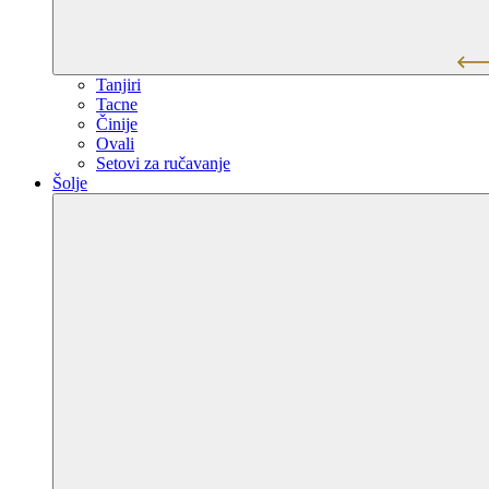
Tanjiri
Tacne
Činije
Ovali
Setovi za ručavanje
Šolje