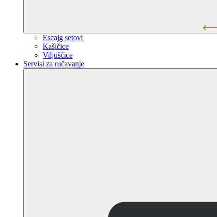
Escajg setovi
Kašičice
Viljuščice
Servisi za ručavanje