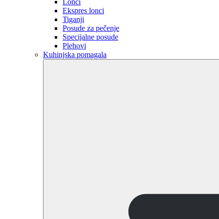
Lonci
Ekspres lonci
Tiganji
Posude za pečenje
Specijalne posude
Plehovi
Kuhinjska pomagala