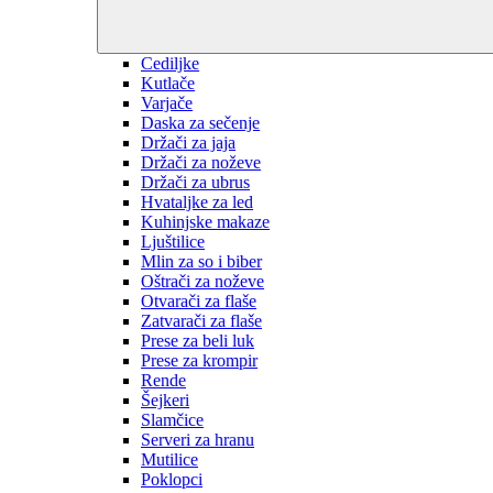
Cediljke
Kutlače
Varjače
Daska za sečenje
Držači za jaja
Držači za noževe
Držači za ubrus
Hvataljke za led
Kuhinjske makaze
Ljuštilice
Mlin za so i biber
Oštrači za noževe
Otvarači za flaše
Zatvarači za flaše
Prese za beli luk
Prese za krompir
Rende
Šejkeri
Slamčice
Serveri za hranu
Mutilice
Poklopci