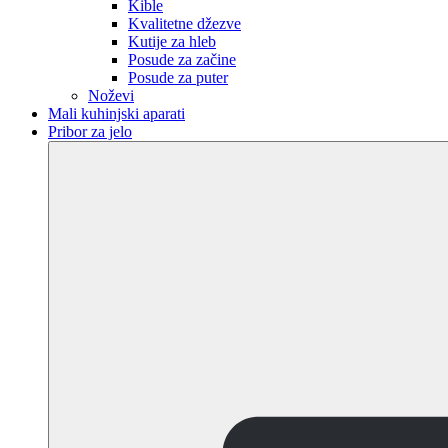
Kible
Kvalitetne džezve
Kutije za hleb
Posude za začine
Posude za puter
Noževi
Mali kuhinjski aparati
Pribor za jelo