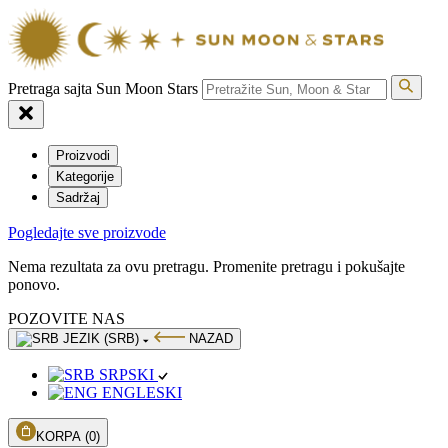
Pretraga sajta Sun Moon Stars
Proizvodi
Kategorije
Sadržaj
Pogledajte sve proizvode
Nema rezultata za ovu pretragu. Promenite pretragu i pokušajte
ponovo.
POZOVITE NAS
JEZIK (SRB)
NAZAD
SRPSKI
ENGLESKI
KORPA
(0)