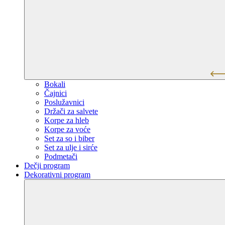
Bokali
Čajnici
Poslužavnici
Držači za salvete
Korpe za hleb
Korpe za voće
Set za so i biber
Set za ulje i sirće
Podmetači
Dečji program
Dekorativni program