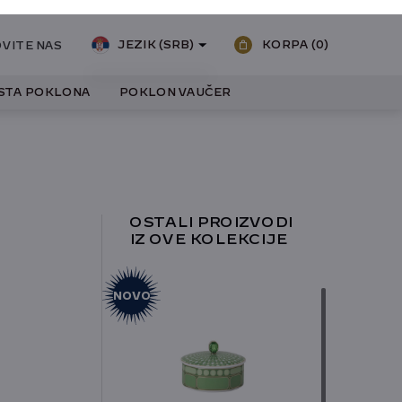
JEZIK (SRB)
KORPA
(0)
VITE NAS
ISTA POKLONA
POKLON VAUČER
SRPSKI
ENGLESKI
OSTALI PROIZVODI
IZ OVE KOLEKCIJE
NOVO