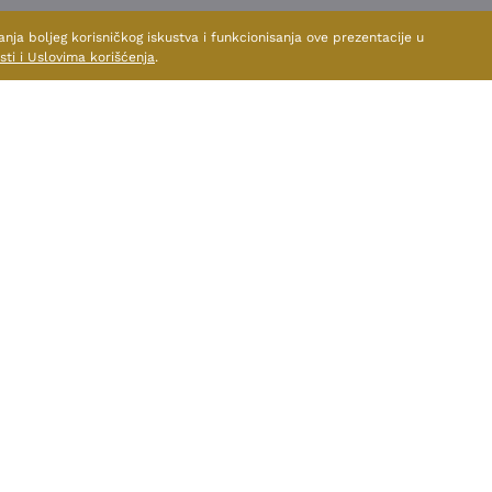
anja boljeg korisničkog iskustva i funkcionisanja ove prezentacije u
sti i Uslovima korišćenja
.
TE I DRUGE PROIZVODE OV