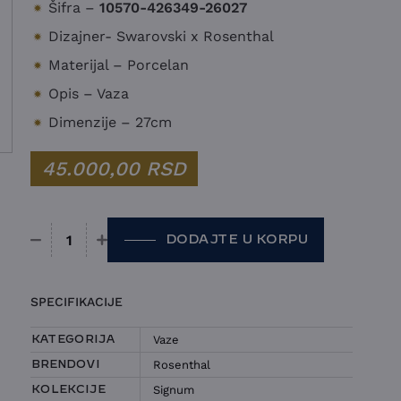
Šifra –
10570-426349-26027
Dizajner- Swarovski x Rosenthal
Materijal – Porcelan
Opis – Vaza
Dimenzije – 27cm
45.000,00
RSD
DODAJTE U KORPU
Vaza Rosenthal - Signum količina
SPECIFIKACIJE
Vaze
KATEGORIJA
Rosenthal
BRENDOVI
Signum
KOLEKCIJE