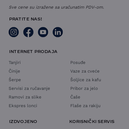
Sve cene su izražene sa uračunatim PDV-om.
PRATITE NAS!
INTERNET PRODAJA
Tanjiri
Posuđe
Činije
Vaze za cveće
Šerpe
Šoljice za kafu
Servisi za ručavanje
Pribor za jelo
Ramovi za slike
Čaše
Ekspres lonci
Flaše za rakiju
IZDVOJENO
KORISNIČKI SERVIS