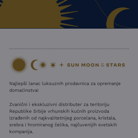
Najlepši lanac luksuznih prodavnica za opremanje
domaćinstva!
Zvanični i ekskluzivni distributer za teritoriju
Republike Srbije vrhunskih kućnih proizvoda
izrađenih od najkvalitetnijeg porcelana, kristala,
srebra i hromiranog čelika, najčuvenijih svetskih
kompanija.