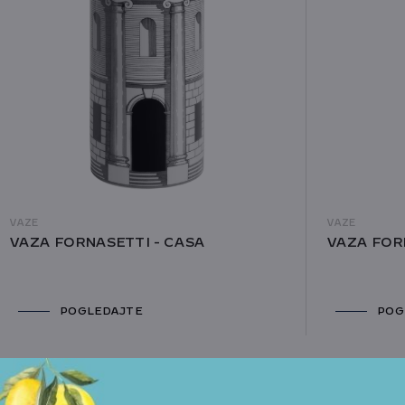
VAZE
VAZE
VAZA FORNASETTI - CASA
VAZA FOR
POGLEDAJTE
POG