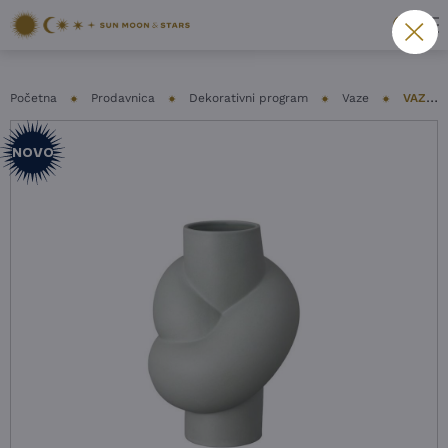
Početna
Prodavnica
Dekorativni program
Vaze
VAZA ROSENTHAL – NODE
NOVO