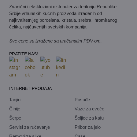
Zvanični i ekskluzivni distributer za teritoriju Republike
Srbije vrhunskih kućnih proizvoda izrađenih od
najkvalitetnijeg porcelana, kristala, srebra i hromiranog
čelika, najčuvenijih svetskih kompanija.
Sve cene su izražene sa uračunatim PDV-om.
PRATITE NAS!
INTERNET PRODAJA
Tanjiri
Posuđe
Činije
Vaze za cveće
Šerpe
Šoljice za kafu
Servisi za ručavanje
Pribor za jelo
Ramovi za slike
Čaše