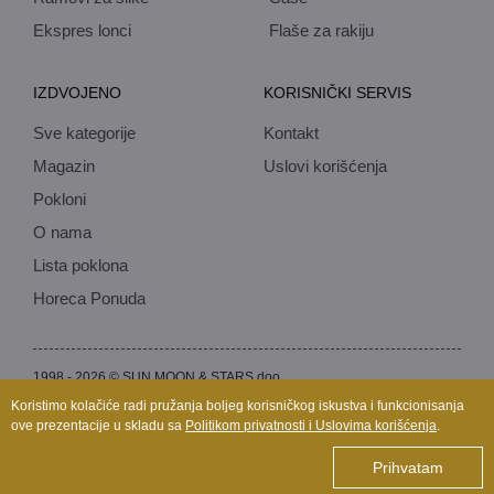
Ekspres lonci
Flaše za rakiju
IZDVOJENO
KORISNIČKI SERVIS
Sve kategorije
Kontakt
Magazin
Uslovi korišćenja
Pokloni
O nama
Lista poklona
Horeca Ponuda
1998 - 2026 © SUN MOON & STARS doo
Izrada internet prodavnice:
Avokado.rs
Koristimo kolačiće radi pružanja boljeg korisničkog iskustva i funkcionisanja
ove prezentacije u skladu sa
Politikom privatnosti i Uslovima korišćenja
.
Prihvatam