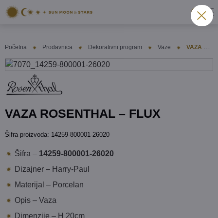
Početna
Prodavnica
Dekorativni program
Vaze
VAZA ROSENTHAL – FLUX
VAZA ROSENTHAL – FLUX
Šifra proizvoda:
14259-800001-26020
Šifra –
14259-800001-26020
Dizajner – Harry-Paul
Materijal – Porcelan
Opis – Vaza
Dimenzije – H 20cm