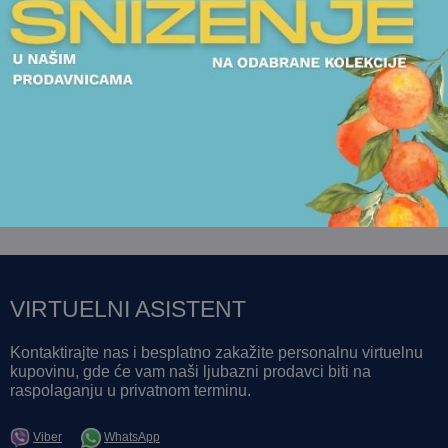
FIGURE
ČAJNICI
FIGURA ROSENTHAL - ANGELS
ČAJNIK ROSENTHAL 
2.313,00
RSD
17.750,00
RSD
POGLEDAJTE
POGLEDAJTE
VIRTUELNI ASISTENT
Kontaktirajte nas i besplatno zakažite personalnu virtuelnu
kupovinu, gde će vam naši ljubazni prodavci biti na
raspolaganju u privatnom terminu.
Viber
WhatsApp