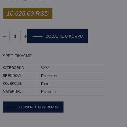
10.625,00
RSD
DODAJTE U KORPU
Vaza Rosenthal - Flux količina
SPECIFIKACIJE
KATEGORIJA
Vaze
BRENDOVI
Rosenthal
KOLEKCIJE
Flux
MATERIJAL
Porcelan
PROVERITE DOSTUPNOST