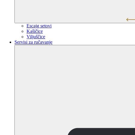
Escajg setovi
Kašičice
Viljuščice
Servisi za ručavanje