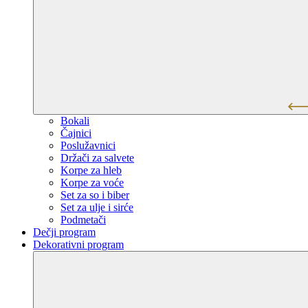
Bokali
Čajnici
Poslužavnici
Držači za salvete
Korpe za hleb
Korpe za voće
Set za so i biber
Set za ulje i sirće
Podmetači
Dečji program
Dekorativni program