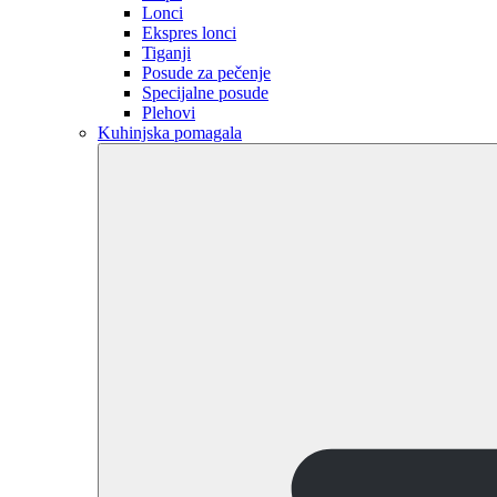
Lonci
Ekspres lonci
Tiganji
Posude za pečenje
Specijalne posude
Plehovi
Kuhinjska pomagala