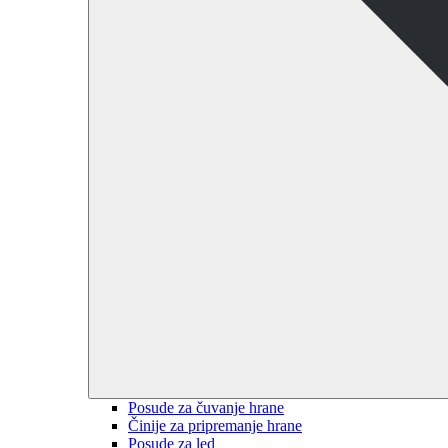
Posude za čuvanje hrane
Činije za pripremanje hrane
Posude za led