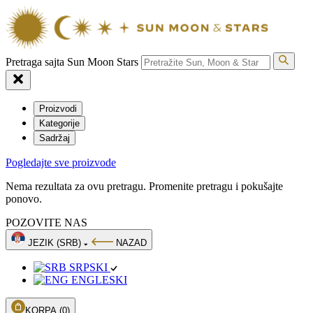
Pretraga sajta Sun Moon Stars
Proizvodi
Kategorije
Sadržaj
Pogledajte sve proizvode
Nema rezultata za ovu pretragu. Promenite pretragu i pokušajte
ponovo.
POZOVITE NAS
JEZIK (SRB)
NAZAD
SRPSKI
ENGLESKI
KORPA
(0)