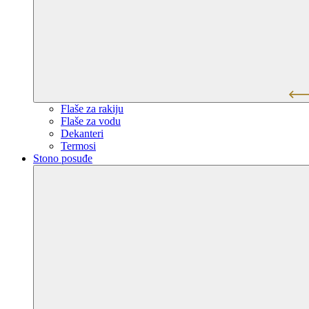
Flaše za rakiju
Flaše za vodu
Dekanteri
Termosi
Stono posuđe