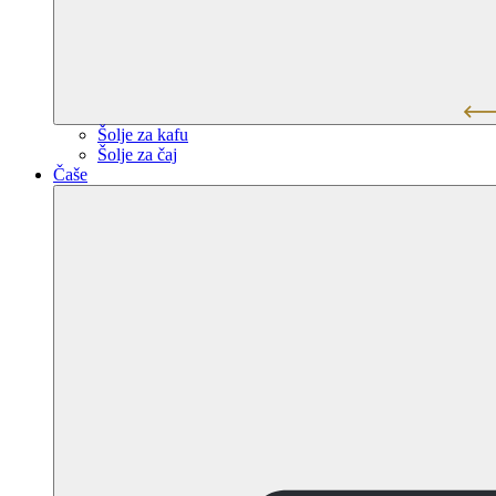
Šolje za kafu
Šolje za čaj
Čaše