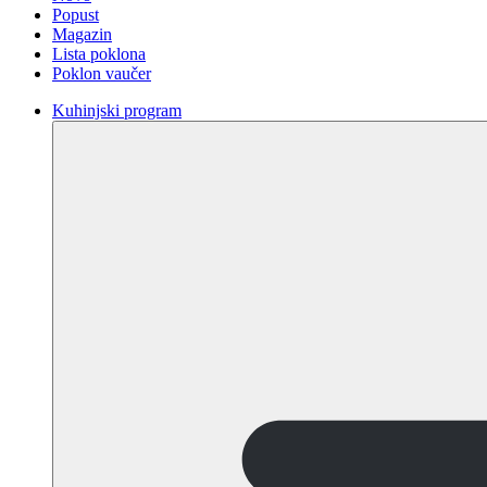
Popust
Magazin
Lista poklona
Poklon vaučer
Kuhinjski program