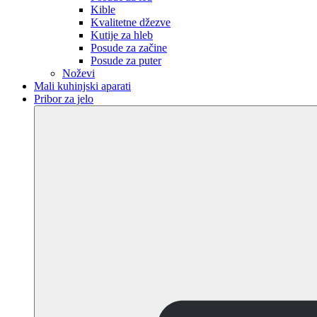
Kible
Kvalitetne džezve
Kutije za hleb
Posude za začine
Posude za puter
Noževi
Mali kuhinjski aparati
Pribor za jelo