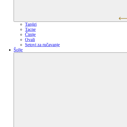
Tanjiri
Tacne
Činije
Ovali
Setovi za ručavanje
Šolje