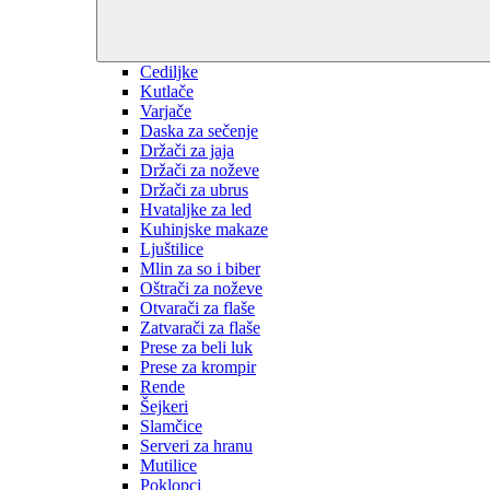
Cediljke
Kutlače
Varjače
Daska za sečenje
Držači za jaja
Držači za noževe
Držači za ubrus
Hvataljke za led
Kuhinjske makaze
Ljuštilice
Mlin za so i biber
Oštrači za noževe
Otvarači za flaše
Zatvarači za flaše
Prese za beli luk
Prese za krompir
Rende
Šejkeri
Slamčice
Serveri za hranu
Mutilice
Poklopci