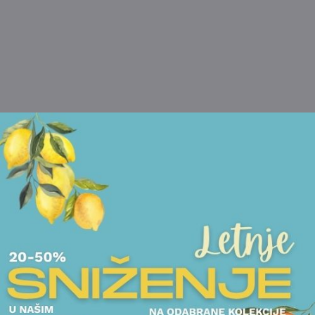
POGLEDAJTE I DRUGE PROIZVODE OVOG BRENDA
FIGURE
ČAJNICI
FIGURA ROSENTHAL - ANGELS
ČAJNIK ROSENTHAL 
2.313,00
RSD
17.750,00
RSD