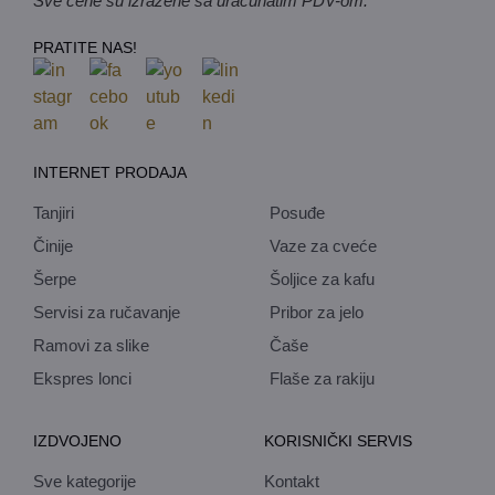
Sve cene su izražene sa uračunatim PDV-om.
PRATITE NAS!
INTERNET PRODAJA
Tanjiri
Posuđe
Činije
Vaze za cveće
Šerpe
Šoljice za kafu
Servisi za ručavanje
Pribor za jelo
Ramovi za slike
Čaše
Ekspres lonci
Flaše za rakiju
IZDVOJENO
KORISNIČKI SERVIS
Sve kategorije
Kontakt