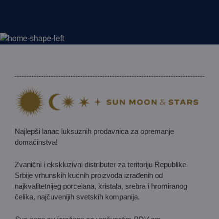
Najlepši lanac luksuznih prodavnica za opremanje
domaćinstva!
Zvanični i ekskluzivni distributer za teritoriju Republike
Srbije vrhunskih kućnih proizvoda izrađenih od
najkvalitetnijeg porcelana, kristala, srebra i hromiranog
čelika, najčuvenijih svetskih kompanija.