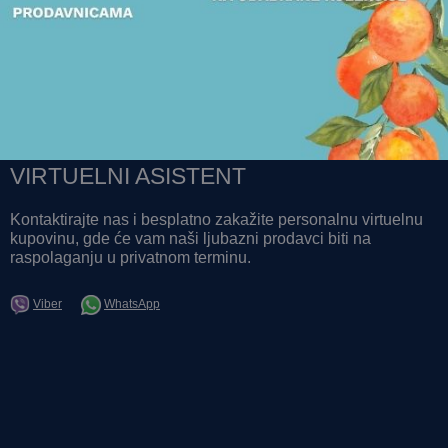
POGLEDAJTE
POGLEDAJTE
VIRTUELNI ASISTENT
Kontaktirajte nas i besplatno zakažite personalnu virtuelnu
kupovinu, gde će vam naši ljubazni prodavci biti na
raspolaganju u privatnom terminu.
Viber
WhatsApp