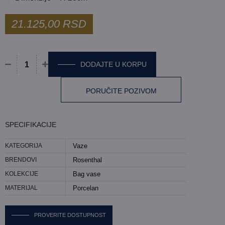
21.125,00
RSD
DODAJTE U KORPU
Vaza Rosenthal - Bag vase količina
PORUČITE POZIVOM
SPECIFIKACIJE
KATEGORIJA
Vaze
BRENDOVI
Rosenthal
KOLEKCIJE
Bag vase
MATERIJAL
Porcelan
PROVERITE DOSTUPNOST