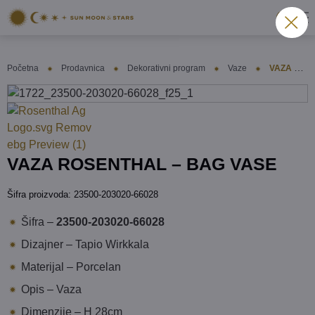
Početna
Prodavnica
Dekorativni program
Vaze
VAZA ROSENTHAL – BAG VASE
VAZA ROSENTHAL – BAG VASE
Šifra proizvoda:
23500-203020-66028
Šifra –
23500-203020-66028
Dizajner – Tapio Wirkkala
Materijal – Porcelan
Opis – Vaza
Dimenzije – H 28cm