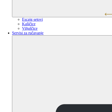
Escajg setovi
Kašičice
Viljuščice
Servisi za ručavanje