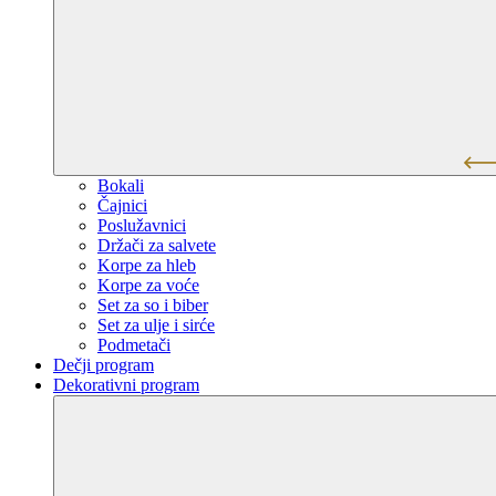
Bokali
Čajnici
Poslužavnici
Držači za salvete
Korpe za hleb
Korpe za voće
Set za so i biber
Set za ulje i sirće
Podmetači
Dečji program
Dekorativni program