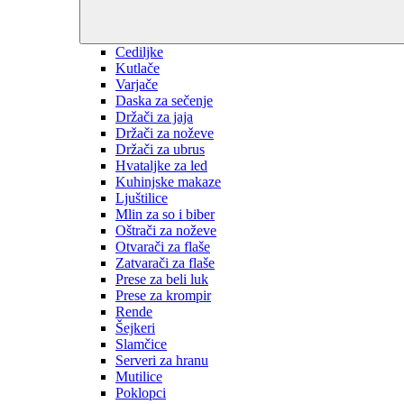
Cediljke
Kutlače
Varjače
Daska za sečenje
Držači za jaja
Držači za noževe
Držači za ubrus
Hvataljke za led
Kuhinjske makaze
Ljuštilice
Mlin za so i biber
Oštrači za noževe
Otvarači za flaše
Zatvarači za flaše
Prese za beli luk
Prese za krompir
Rende
Šejkeri
Slamčice
Serveri za hranu
Mutilice
Poklopci