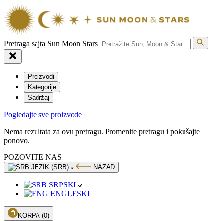
Pretraga sajta Sun Moon Stars
Proizvodi
Kategorije
Sadržaj
Pogledajte sve proizvode
Nema rezultata za ovu pretragu. Promenite pretragu i pokušajte
ponovo.
POZOVITE NAS
JEZIK (SRB)
NAZAD
SRPSKI
ENGLESKI
KORPA
(0)