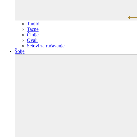
Tanjiri
Tacne
Činije
Ovali
Setovi za ručavanje
Šolje