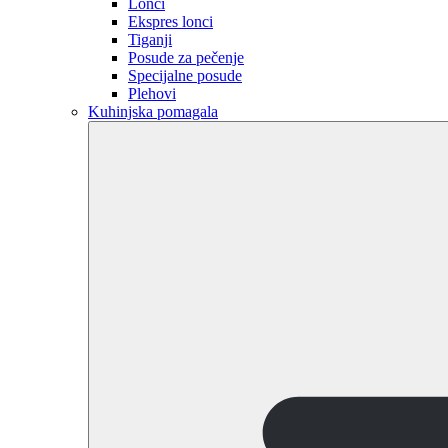
Lonci
Ekspres lonci
Tiganji
Posude za pečenje
Specijalne posude
Plehovi
Kuhinjska pomagala