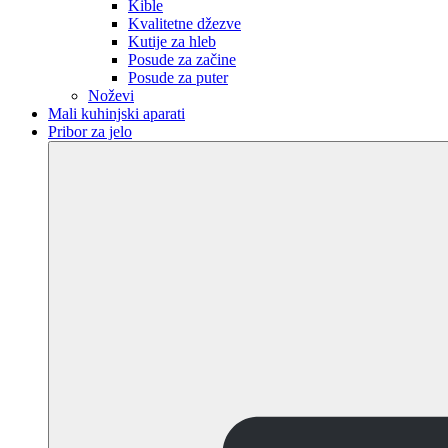
Kible
Kvalitetne džezve
Kutije za hleb
Posude za začine
Posude za puter
Noževi
Mali kuhinjski aparati
Pribor za jelo